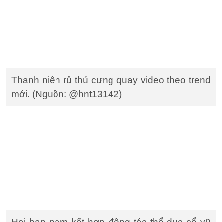
Thanh niên rủ thú cưng quay video theo trend
mới. (Nguồn: @hnt13142)
Hai bạn nam kết hợp động tác thể dục cổ vũ