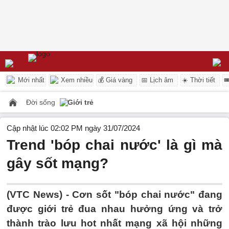
Mới nhất
Xem nhiều
💰 Giá vàng
📅 Lịch âm
☀️ Thời tiết

Đời sống
Giới trẻ
Cập nhật lúc 02:02 PM ngày 31/07/2024
Trend 'bóp chai nước' là gì mà
gây sốt mạng?
(VTC News) -
Cơn sốt "bóp chai nước" đang
được giới trẻ đua nhau hưởng ứng và trở
thành trào lưu hot nhất mạng xã hội những