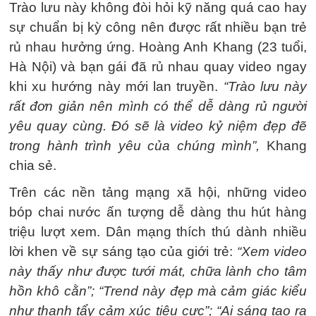
Trào lưu này không đòi hỏi kỹ năng quá cao hay
sự chuẩn bị kỳ công nên được rất nhiều bạn trẻ
rủ nhau hưởng ứng. Hoàng Anh Khang (23 tuổi,
Hà Nội) và bạn gái đã rủ nhau quay video ngay
khi xu hướng này mới lan truyền.
“Trào lưu này
rất đơn giản nên mình có thể dễ dàng rủ người
yêu quay cùng. Đó sẽ là video kỷ niệm đẹp đẽ
trong hành trình yêu của chúng mình”,
Khang
chia sẻ.
Trên các nền tảng mạng xã hội, những video
bóp chai nước ấn tượng dễ dàng thu hút hàng
triệu lượt xem. Dân mạng thích thú dành nhiều
lời khen về sự sáng tạo của giới trẻ:
“Xem video
này thấy như được tưới mát, chữa lành cho tâm
hồn khô cằn”; “Trend này đẹp mà cảm giác kiểu
như thanh tẩy cảm xúc tiêu cực”; “Ai sáng tạo ra