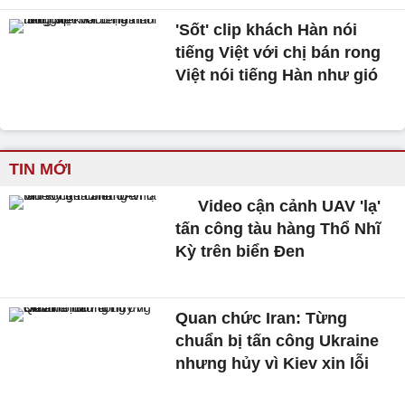
'Sốt' clip khách Hàn nói
tiếng Việt với chị bán rong
Việt nói tiếng Hàn như gió
TIN MỚI
Video cận cảnh UAV 'lạ'
tấn công tàu hàng Thổ Nhĩ
Kỳ trên biển Đen
Quan chức Iran: Từng
chuẩn bị tấn công Ukraine
nhưng hủy vì Kiev xin lỗi