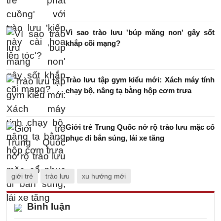
Vì sao trào lưu 'búp măng non' gây sốt
khắp cõi mạng?
Trào lưu tập gym kiểu mới: Xách máy tính
chạy bộ, nâng tạ bằng hộp cơm trưa
Giới trẻ Trung Quốc nở rộ trào lưu mặc cổ
phục đi bắn súng, lái xe tăng
giới trẻ
trào lưu
xu hướng mới
Bình luận