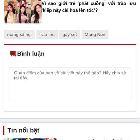
Vì sao giới trẻ 'phát cuồng' với trào lưu
'kiếp này cài hoa lên tóc'?
mạng xã hội
trào lưu
gây sốt
Măng Non
Bình luận
Tin nổi bật