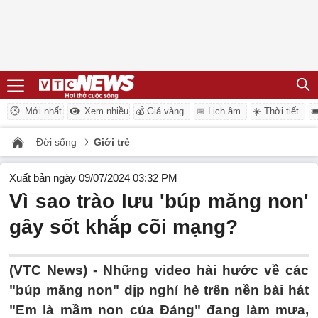
Mới nhất
Xem nhiều
💰 Giá vàng
📅 Lịch âm
☀️ Thời tiết

Đời sống
Giới trẻ
Xuất bản ngày 09/07/2024 03:32 PM
Vì sao trào lưu 'búp măng non'
gây sốt khắp cõi mạng?
(VTC News) -
Những video hài hước về các
"búp măng non" dịp nghỉ hè trên nền bài hát
"Em là mầm non của Đảng" đang làm mưa,