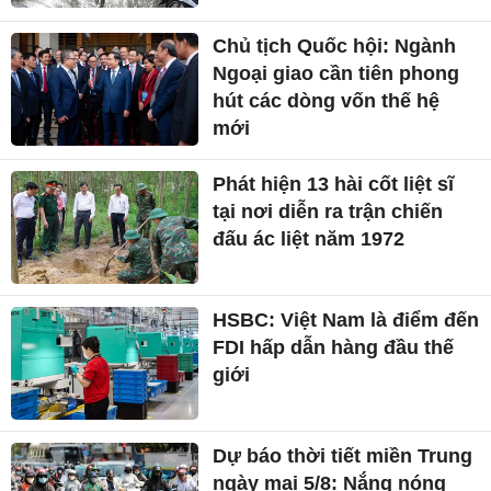
Chủ tịch Quốc hội: Ngành
Ngoại giao cần tiên phong
hút các dòng vốn thế hệ
mới
Phát hiện 13 hài cốt liệt sĩ
tại nơi diễn ra trận chiến
đấu ác liệt năm 1972
HSBC: Việt Nam là điểm đến
FDI hấp dẫn hàng đầu thế
giới
Dự báo thời tiết miền Trung
ngày mai 5/8: Nắng nóng