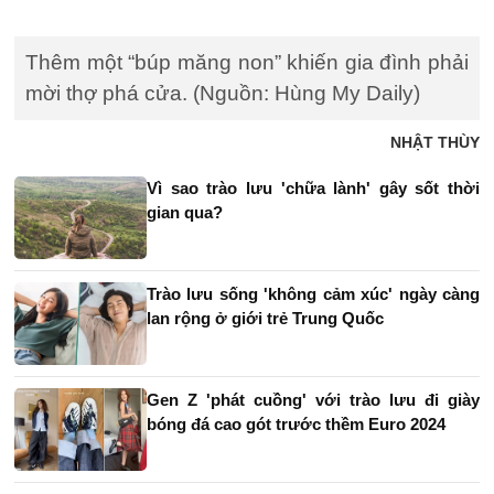
Thêm một “búp măng non” khiến gia đình phải
mời thợ phá cửa. (Nguồn: Hùng My Daily)
NHẬT THÙY
Vì sao trào lưu 'chữa lành' gây sốt thời
gian qua?
Trào lưu sống 'không cảm xúc' ngày càng
lan rộng ở giới trẻ Trung Quốc
Gen Z 'phát cuồng' với trào lưu đi giày
bóng đá cao gót trước thềm Euro 2024