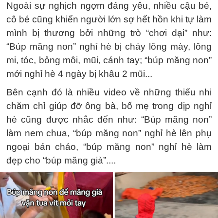
Ngoài sự nghịch ngợm đáng yêu, nhiều cậu bé,
cô bé cũng khiến người lớn sợ hết hồn khi tự làm
mình bị thương bởi những trò “chơi dại” như:
“Búp măng non” nghỉ hè bị cháy lông mày, lông
mi, tóc, bỏng môi, mũi, cánh tay; “búp măng non”
mới nghỉ hè 4 ngày bị khâu 2 mũi...
Bên cạnh đó là nhiều video về những thiếu nhi
chăm chỉ giúp đỡ ông bà, bố mẹ trong dịp nghỉ
hè cũng được nhắc đến như: “Búp măng non”
làm nem chua, “búp măng non” nghỉ hè lên phụ
ngoại bán cháo, “búp măng non” nghỉ hè làm
đẹp cho “búp măng già”....