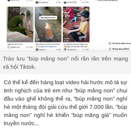
Trào lưu “búp măng non” nổi rần rần trên mạng
xã hội Tiktok.
Có thể kể đến hàng loạt video hài hước mô tả sự
tinh nghịch của trẻ em như “búp măng non” chui
đầu vào ghế không thể ra, “búp măng non” nghỉ
hè một tháng đòi giải cứu thế giới 7.000 lần, “búp
măng non” nghỉ hè khiến “búp măng già” muốn
truyền nước...