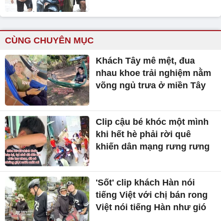
CÙNG CHUYÊN MỤC
Khách Tây mê mệt, đua
nhau khoe trải nghiệm nằm
võng ngủ trưa ở miền Tây
Clip cậu bé khóc một mình
khi hết hè phải rời quê
khiến dân mạng rưng rưng
'Sốt' clip khách Hàn nói
tiếng Việt với chị bán rong
Việt nói tiếng Hàn như gió