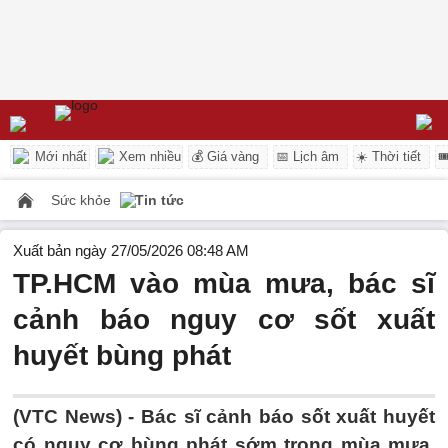
Mới nhất
Xem nhiều
💰 Giá vàng
📅 Lịch âm
☀️ Thời tiết

Sức khỏe
Tin tức
Xuất bản ngày 27/05/2026 08:48 AM
TP.HCM vào mùa mưa, bác sĩ
cảnh báo nguy cơ sốt xuất
huyết bùng phát
(VTC News) -
Bác sĩ cảnh báo sốt xuất huyết
có nguy cơ bùng phát sớm trong mùa mưa,