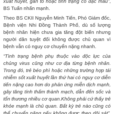
xuất huyết, gan to hoặc tình trạng cô đặc máu”
,
BS Tuấn nhấn mạnh.
Theo BS CKII Nguyễn Minh Tiến, Phó Giám đốc,
Bệnh viện Nhi Đồng Thành Phố, dù số lượng
bệnh nhân hiện chưa gia tăng đột biến nhưng
người dân tuyệt đối không được chủ quan vì
bệnh vẫn có nguy cơ chuyển nặng nhanh.
“Tình trạng bệnh phụ thuộc vào độc lực của
chủng virus cũng như cơ địa từng bệnh nhân.
Trong đó, trẻ béo phì hoặc những trường hợp tái
nhiễm sốt xuất huyết lần thứ hai có nguy cơ diễn
tiến nặng cao hơn do phản ứng miễn dịch mạnh,
gây tăng tính thấm thành mạch, dẫn đến sốc và
tổn thương nhiều cơ quan.Không phải cứ thấy trẻ
khỏe mạnh là chủ quan. Bất kỳ trẻ nào cũng có
thể chuyển nặng nếu không được theo dõi sát”,