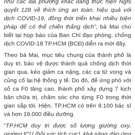
như các địa phương khác đang thực hiện Nghị
quyết 128 về thích ứng an toàn, hiệu quả với
dịch COVID-19, đồng thời triển khai nhiều biện
pháp để có thể chiến thắng dịch”
, bà Mai cho
biết tại họp báo của Ban Chỉ đạo phòng, chống
dịch COVID-19 TP.HCM (BCĐ) diễn ra mới đây.
Theo bà Mai, mục tiêu chung của thành phố là
duy trì, bảo vệ được thành quả chống dịch thời
gian qua, kéo giảm ca nặng, các ca tử vong và
củng cố lại hệ thống y tế. Do đó, để ứng phó với
số ca F0 tăng cao, thành phố xây dựng 7 kịch
bản chữa trị, chăm sóc cho từng F0 trong thời
gian sắp tới. Hiện, TP.HCM có trên 9.100 bác sĩ
và hơn 19.000 điều dưỡng.
“
TP.HCM duy trì được số lượng giường oxy,
giường ICU (hồi sức tích cực), khả năng đáp ứng