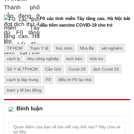
F0 các tỉnh miền Tây tăng cao, Hà Nội bắt
đầu tiêm vaccine COVID-19 cho trẻ
TP.HCM
Trạm Y tế
hóc môn
Nhà Bè
xét nghiệm
cách ly
khu công nghiệp
kịch bản
nhà trọ
Sở Y tế TP.HCM
Cần Giờ
Covid-19
dịch Covid 19
cách ly tập trung
F0
điều trị F0 tại nhà
trạm y tế lưu động
Bình luận