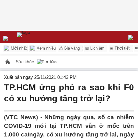
Mới nhất
Xem nhiều
💰 Giá vàng
📅 Lịch âm
☀️ Thời tiết

Sức khỏe
Tin tức
Xuất bản ngày 25/11/2021 01:43 PM
TP.HCM ứng phó ra sao khi F0
có xu hướng tăng trở lại?
(VTC News) -
Những ngày qua, số ca nhiễm
COVID-19 mới tại TP.HCM vẫn ở mốc trên
1.000 ca/ngày, có xu hướng tăng trở lại, ngày