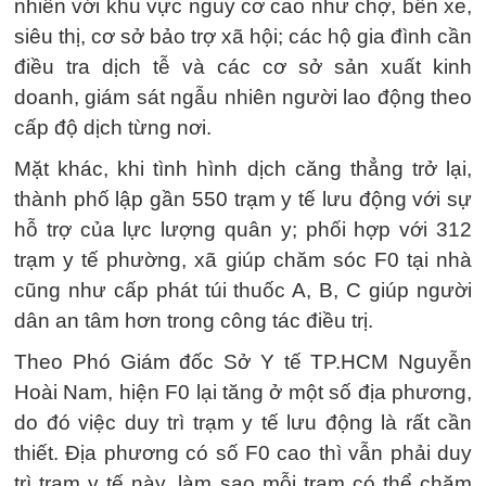
nhiên với khu vực nguy cơ cao như chợ, bến xe,
siêu thị, cơ sở bảo trợ xã hội; các hộ gia đình cần
điều tra dịch tễ và các cơ sở sản xuất kinh
doanh, giám sát ngẫu nhiên người lao động theo
cấp độ dịch từng nơi.
Mặt khác, khi tình hình dịch căng thẳng trở lại,
thành phố lập gần 550 trạm y tế lưu động với sự
hỗ trợ của lực lượng quân y; phối hợp với 312
trạm y tế phường, xã giúp chăm sóc F0 tại nhà
cũng như cấp phát túi thuốc A, B, C giúp người
dân an tâm hơn trong công tác điều trị.
Theo Phó Giám đốc Sở Y tế TP.HCM Nguyễn
Hoài Nam, hiện F0 lại tăng ở một số địa phương,
do đó việc duy trì trạm y tế lưu động là rất cần
thiết. Địa phương có số F0 cao thì vẫn phải duy
trì trạm y tế này, làm sao mỗi trạm có thể chăm