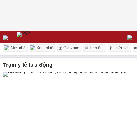
Mới nhất
Xem nhiều
💰 Giá vàng
📅 Lịch âm
☀️ Thời tiết

trạm y tế lưu động