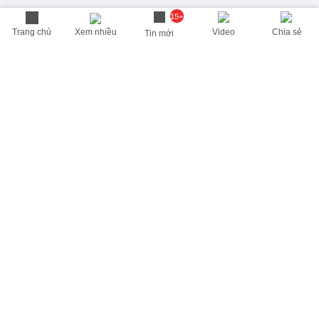
15+
Trang chủ
Xem nhiều
Video
Chia sẻ
Tin mới
THÔNG TIN HỮU ÍCH
Cập nhật nhanh các thông tin được quan tâm mỗi ngày
Lịch âm hôm nay