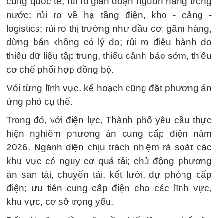
cung quốc tế; rủi ro gián đoạn nguồn hàng trong
nước; rủi ro về hạ tầng điện, kho - cảng -
logistics; rủi ro thị trường như đầu cơ, găm hàng,
dừng bán không có lý do; rủi ro điều hành do
thiếu dữ liệu tập trung, thiếu cảnh báo sớm, thiếu
cơ chế phối hợp đồng bộ.
Với từng lĩnh vực, kế hoạch cũng đặt phương án
ứng phó cụ thể.
Trong đó, với điện lực, Thành phố yêu cầu thực
hiện nghiêm phương án cung cấp điện năm
2026. Ngành điện chịu trách nhiệm rà soát các
khu vực có nguy cơ quá tải; chủ động phương
án san tải, chuyển tải, kết lưới, dự phòng cấp
điện; ưu tiên cung cấp điện cho các lĩnh vực,
khu vực, cơ sở trọng yếu.