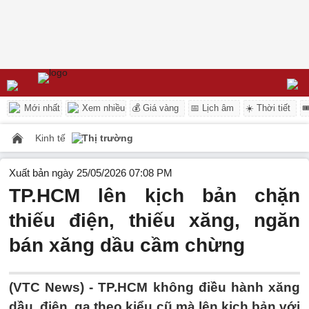
Mới nhất
Xem nhiều
💰 Giá vàng
📅 Lịch âm
☀️ Thời tiết

Kinh tế
Thị trường
Xuất bản ngày 25/05/2026 07:08 PM
TP.HCM lên kịch bản chặn
thiếu điện, thiếu xăng, ngăn
bán xăng dầu cầm chừng
(VTC News) -
TP.HCM không điều hành xăng
dầu, điện, ga theo kiểu cũ mà lên kịch bản với