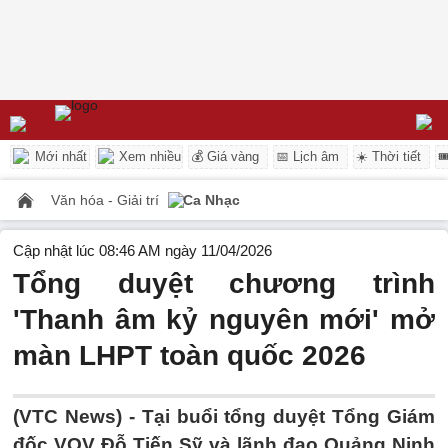
Mới nhất
Xem nhiều
💰 Giá vàng
📅 Lịch âm
☀️ Thời tiết

Văn hóa - Giải trí
Ca Nhạc
Cập nhật lúc 08:46 AM ngày 11/04/2026
Tổng duyệt chương trình
'Thanh âm kỷ nguyên mới' mở
màn LHPT toàn quốc 2026
(VTC News) -
Tại buổi tổng duyệt Tổng Giám
đốc VOV Đỗ Tiến Sỹ và lãnh đạo Quảng Ninh