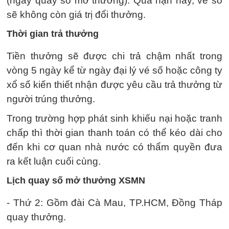
(ngày quay số mở thưởng). Quá hạn này, vé số
sẽ không còn giá trị đổi thưởng.
Thời gian trả thưởng
Tiền thưởng sẽ được chi trả chậm nhất trong
vòng 5 ngày kể từ ngày đại lý vé số hoặc công ty
xổ số kiến thiết nhận được yêu cầu trả thưởng từ
người trúng thưởng.
Trong trường hợp phát sinh khiếu nại hoặc tranh
chấp thì thời gian thanh toán có thể kéo dài cho
đến khi cơ quan nhà nước có thẩm quyền đưa
ra kết luận cuối cùng.
Lịch quay số mở thưởng XSMN
- Thứ 2: Gồm đài Cà Mau, TP.HCM, Đồng Tháp
quay thưởng.