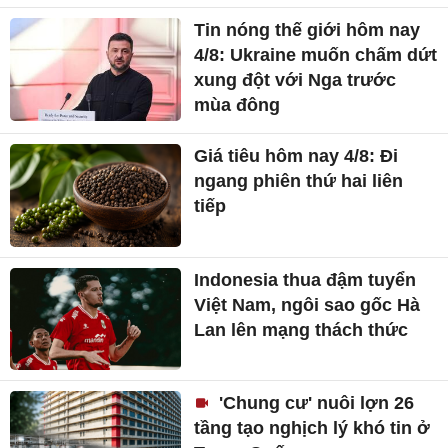
Tin nóng thế giới hôm nay
4/8: Ukraine muốn chấm dứt
xung đột với Nga trước
mùa đông
Giá tiêu hôm nay 4/8: Đi
ngang phiên thứ hai liên
tiếp
Indonesia thua đậm tuyển
Việt Nam, ngôi sao gốc Hà
Lan lên mạng thách thức
'Chung cư' nuôi lợn 26
tầng tạo nghịch lý khó tin ở