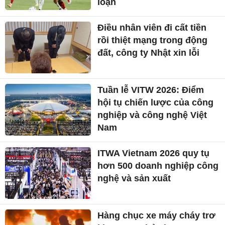
loạn
Điều nhân viên đi cất tiền
rồi thiệt mạng trong động
đất, công ty Nhật xin lỗi
Tuần lễ VITW 2026: Điểm
hội tụ chiến lược của công
nghiệp và công nghệ Việt
Nam
ITWA Vietnam 2026 quy tụ
hơn 500 doanh nghiệp công
nghệ và sản xuất
Hàng chục xe máy cháy trơ