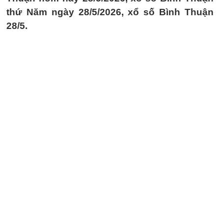
thứ Năm ngày 28/5/2026, xổ số Bình Thuận
28/5.