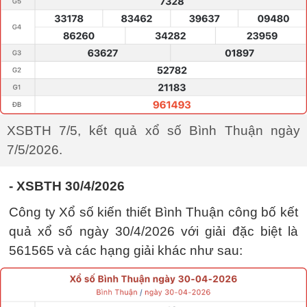
XSBTH 7/5, kết quả xổ số Bình Thuận ngày
7/5/2026.
- XSBTH 30/4/2026
Công ty Xổ số kiến thiết Bình Thuận công bố kết
quả xổ số ngày 30/4/2026 với giải đặc biệt là
561565 và các hạng giải khác như sau: