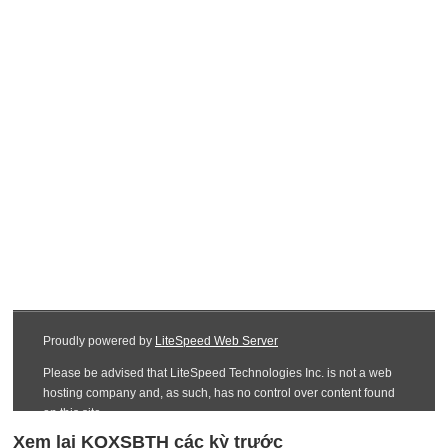
Xem lại KQXSBTH các kỳ trước