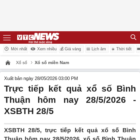
Mới nhất
Xem nhiều
💰 Giá vàng
📅 Lịch âm
☀️ Thời tiết

Xổ số
Xổ số miền Nam
Xuất bản ngày 28/05/2026 03:00 PM
Trực tiếp kết quả xổ số Bình
Thuận hôm nay 28/5/2026 -
XSBTH 28/5
XSBTH 28/5, trực tiếp kết quả xổ số Bình
Thuận hôm nay 28/5/2026, xổ số Bình Thuận