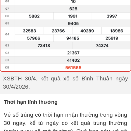
XSBTH 30/4, kết quả xổ số Bình Thuận ngày
30/4/2026.
Thời hạn lĩnh thưởng
Vé số trúng có thời hạn nhận thưởng trong vòng
30 ngày, kể từ ngày có kết quả trúng thưởng