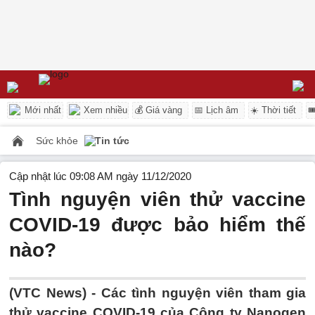
Mới nhất
Xem nhiều
💰 Giá vàng
📅 Lịch âm
☀️ Thời tiết

Sức khỏe
Tin tức
Cập nhật lúc 09:08 AM ngày 11/12/2020
Tình nguyện viên thử vaccine
COVID-19 được bảo hiểm thế
nào?
(VTC News) -
Các tình nguyện viên tham gia
thử vaccine COVID-19 của Công ty Nanogen