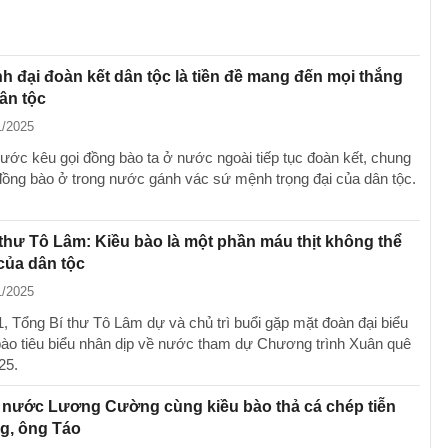
 đại đoàn kết dân tộc là tiền đề mang đến mọi thắng
dân tộc
1/2025
nước kêu gọi đồng bào ta ở nước ngoài tiếp tục đoàn kết, chung
đồng bào ở trong nước gánh vác sứ mệnh trọng đại của dân tộc.
thư Tô Lâm: Kiều bào là một phần máu thịt không thể
 của dân tộc
1/2025
1, Tổng Bí thư Tô Lâm dự và chủ trì buổi gặp mặt đoàn đại biểu
bào tiêu biểu nhân dịp về nước tham dự Chương trình Xuân quê
25.
 nước Lương Cường cùng kiều bào thả cá chép tiễn
g, ông Táo