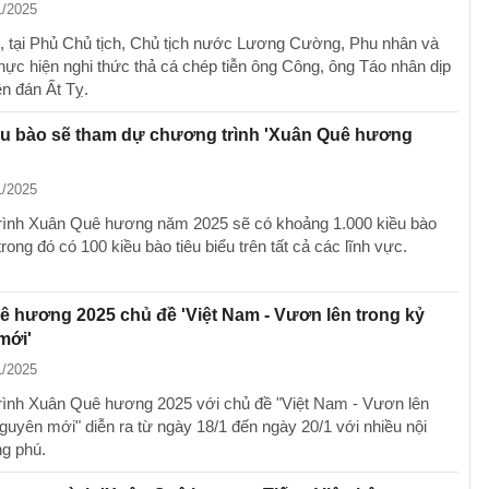
1/2025
, tại Phủ Chủ tịch, Chủ tịch nước Lương Cường, Phu nhân và
thực hiện nghi thức thả cá chép tiễn ông Công, ông Táo nhân dịp
n đán Ất Tỵ.
ều bào sẽ tham dự chương trình 'Xuân Quê hương
1/2025
ình Xuân Quê hương năm 2025 sẽ có khoảng 1.000 kiều bào
rong đó có 100 kiều bào tiêu biểu trên tất cả các lĩnh vực.
 hương 2025 chủ đề 'Việt Nam - Vươn lên trong kỷ
mới'
1/2025
ình Xuân Quê hương 2025 với chủ đề "Việt Nam - Vươn lên
nguyên mới" diễn ra từ ngày 18/1 đến ngày 20/1 với nhiều nội
g phú.