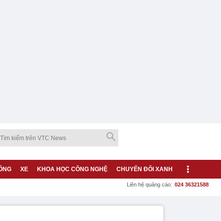
ỐNG
XE
KHOA HỌC CÔNG NGHỆ
CHUYỂN ĐỔI XANH
Liên hệ quảng cáo:
024 36321588