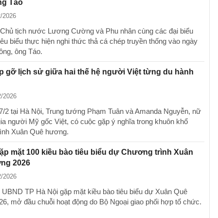
ng Táo
2/2026
 Chủ tịch nước Lương Cường và Phu nhân cùng các đại biểu
iêu biểu thực hiện nghi thức thả cá chép truyền thống vào ngày
ông, ông Táo.
 gỡ lịch sử giữa hai thế hệ người Việt từng du hành
2/2026
/2 tại Hà Nội, Trung tướng Phạm Tuân và Amanda Nguyễn, nữ
gia người Mỹ gốc Việt, có cuộc gặp ý nghĩa trong khuôn khổ
rình Xuân Quê hương.
ặp mặt 100 kiều bào tiêu biểu dự Chương trình Xuân
ng 2026
2/2026
, UBND TP Hà Nội gặp mặt kiều bào tiêu biểu dự Xuân Quê
6, mở đầu chuỗi hoạt động do Bộ Ngoại giao phối hợp tổ chức.