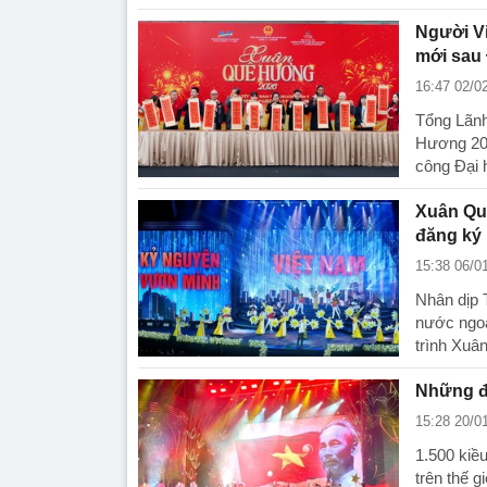
Người V
mới sau 
16:47 02/0
Tổng Lãnh
Hương 202
công Đại 
Xuân Qu
đăng ký
15:38 06/0
Nhân dịp 
nước ngoà
trình Xuâ
Những đi
15:28 20/0
1.500 kiều
trên thế 