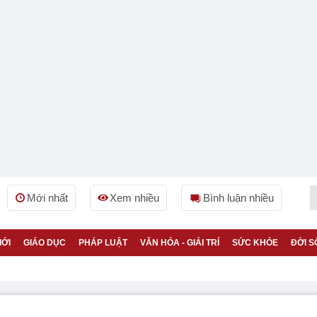
Mới nhất
Xem nhiều
Bình luận nhiều
IỚI
GIÁO DỤC
PHÁP LUẬT
VĂN HÓA - GIẢI TRÍ
SỨC KHỎE
ĐỜI S