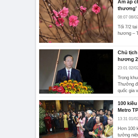
Ấm áp ch
thương' 
08:07 08/0
Tối 7/2 tạ
hương – T
Chủ tịch
hương 2
23:01 02/0
Trong khu
Thưởng đã
quốc gia v
100 kiều
Metro T
13:31 01/0
Hơn 100 k
tưởng niệ