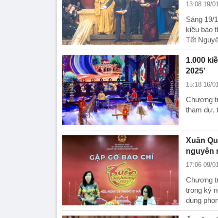
13:08 19/0
Sáng 19/1
kiều bào 
Tết Nguyê
1.000 ki
2025'
15:18 16/0
Chương tr
tham dự, t
Xuân Quê
nguyên 
17:06 09/0
Chương tr
trong kỷ 
dung phon