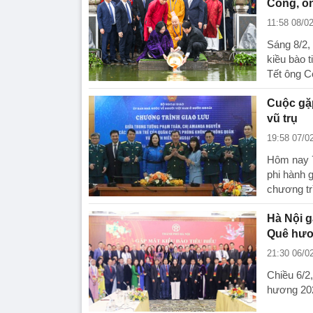
Công, ô
11:58 08/0
Sáng 8/2,
kiều bào t
Tết ông C
Cuộc gặp
vũ trụ
19:58 07/0
Hôm nay 7
phi hành 
chương t
Hà Nội g
Quê hươ
21:30 06/0
Chiều 6/2
hương 202