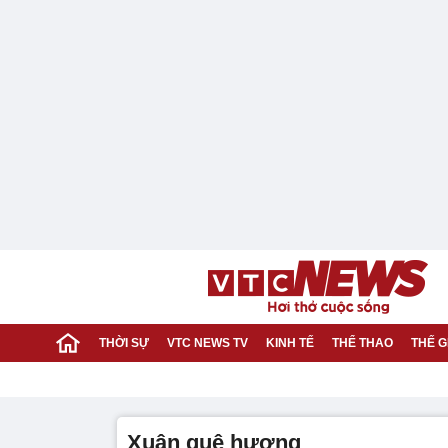
THỜI SỰ
VTC NEWS TV
KINH TẾ
THỂ THAO
THẾ G
Xuân quê hương