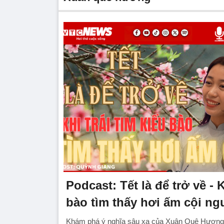
Podcast: Tết là để trở về - K
bào tìm thấy hơi ấm cội n
Khám phá ý nghĩa sâu xa của Xuân Quê Hương v