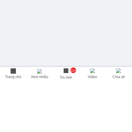
12+
Trang chủ
Xem nhiều
Video
Chia sẻ
Tin mới