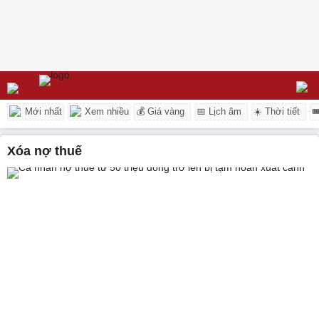
Mới nhất
Xem nhiều
💰 Giá vàng
📅 Lịch âm
☀️ Thời tiết

xóa nợ thuế