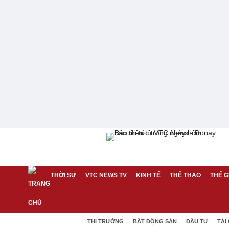
THỜI SỰ
VTC NEWS TV
KINH TẾ
THỂ THAO
THẾ G
THỊ TRƯỜNG
BẤT ĐỘNG SẢN
ĐẦU TƯ
TÀI