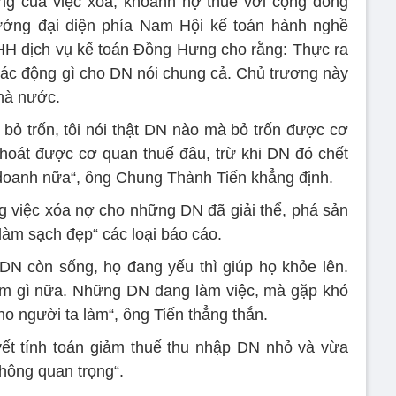
ng của việc xóa, khoanh nợ thuế với cộng đồng
ởng đại diện phía Nam Hội kế toán hành nghề
H dịch vụ kế toán Đồng Hưng cho rằng: Thực ra
tác động gì cho DN nói chung cả. Chủ trương này
hà nước.
bỏ trốn, tôi nói thật DN nào mà bỏ trốn được cơ
hoát được cơ quan thuế đâu, trừ khi DN đó chết
 doanh nữa“, ông Chung Thành Tiến khẳng định.
g việc xóa nợ cho những DN đã giải thể, phá sản
”làm sạch đẹp“ các loại báo cáo.
DN còn sống, họ đang yếu thì giúp họ khỏe lên.
làm gì nữa. Những DN đang làm việc, mà gặp khó
ho người ta làm“, ông Tiến thẳng thắn.
ết tính toán giảm thuế thu nhập DN nhỏ và vừa
hông quan trọng“.