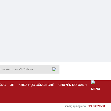
ỐNG
XE
KHOA HỌC CÔNG NGHỆ
CHUYỂN ĐỔI XANH
Liên hệ quảng cáo:
024 36321588