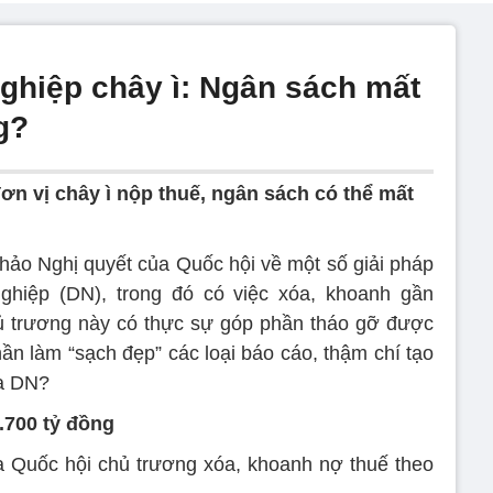
nghiệp chây ì: Ngân sách mất
g?
n vị chây ì nộp thuế, ngân sách có thể mất
thảo Nghị quyết của Quốc hội về một số giải pháp
hiệp (DN), trong đó có việc xóa, khoanh gần
hủ trương này có thực sự góp phần tháo gỡ được
ần làm “sạch đẹp” các loại báo cáo, thậm chí tạo
ủa DN?
.700 tỷ đồng
a Quốc hội chủ trương xóa, khoanh nợ thuế theo