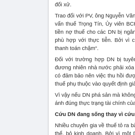
đối xử.
Trao đổi với PV, ông Nguyễn Vă
vấn thuế Trọng Tín, Ủy viên BC
tiền nợ thuế cho các DN bị ngâ
phù hợp với thực tiễn. Bởi vì
thanh toán chậm“.
Đối với trường hợp DN bị tuyê
đương nhiên nhà nước phải xóa 
có đảm bảo nên việc thu hồi đượ
thuế phụ thuộc vào quyết định gi
Vì vậy nếu DN phá sản mà không 
ánh đúng thực trạng tài chính củ
Cứu DN đang sống thay vì cứu
Nhiều chuyên gia về thuế tỏ ra 
thể, bỏ kinh doanh. Bởi vì một