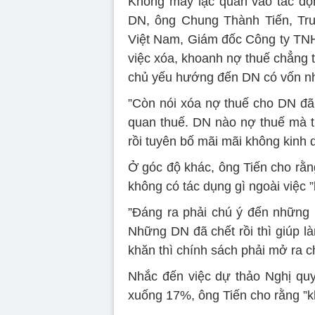
Không mấy lạc quan vào tác độ
DN, ông Chung Thành Tiến, Trư
Việt Nam, Giám đốc Công ty TNH
việc xóa, khoanh nợ thuế chẳng 
chủ yếu hướng đến DN có vốn n
”Còn nói xóa nợ thuế cho DN đã 
quan thuế. DN nào nợ thuế mà t
rồi tuyên bố mãi mãi không kinh
Ở góc độ khác, ông Tiến cho rằn
không có tác dụng gì ngoài việc 
”Đáng ra phải chú ý đến những 
Những DN đã chết rồi thì giúp 
khăn thì chính sách phải mở ra c
Nhắc đến việc dự thảo Nghị quy
xuống 17%, ông Tiến cho rằng ”k