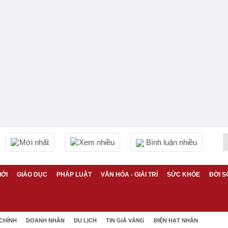
Mới nhất
Xem nhiều
Bình luận nhiều
IỚI
GIÁO DỤC
PHÁP LUẬT
VĂN HÓA - GIẢI TRÍ
SỨC KHỎE
ĐỜI S
 CHÍNH
DOANH NHÂN
DU LỊCH
TIN GIÁ VÀNG
ĐIỆN HẠT NHÂN