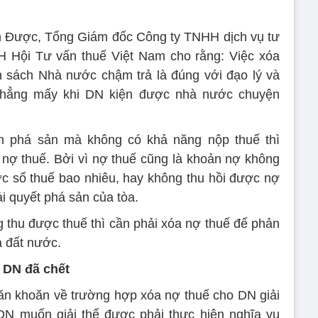
n Được, Tổng Giám đốc Công ty TNHH dịch vụ tư
H Hội Tư vấn thuế Việt Nam cho rằng: Việc xóa
n sách Nhà nước chậm trả là đúng với đạo lý và
 chẳng mấy khi DN kiện được nhà nước chuyện
n phá sản mà không có khả năng nộp thuế thì
nợ thuế. Bởi vì nợ thuế cũng là khoản nợ không
c số thuế bao nhiêu, hay không thu hồi được nợ
ải quyết phá sản của tòa.
thu được thuế thì cần phải xóa nợ thuế để phản
a đất nước.
 DN đã chết
băn khoăn về trường hợp xóa nợ thuế cho DN giải
 DN muốn giải thể được phải thực hiện nghĩa vụ