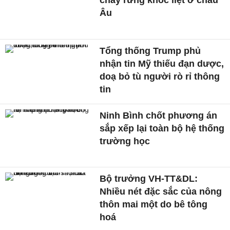
cháy rừng khốc liệt ở châu
Âu
Tổng thống Trump phủ
nhận tin Mỹ thiếu đạn dược,
doạ bỏ tù người rò rỉ thông
tin
Ninh Bình chốt phương án
sắp xếp lại toàn bộ hệ thống
trường học
Bộ trưởng VH-TT&DL:
Nhiều nét đặc sắc của nông
thôn mai một do bê tông
hoá