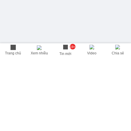
19+
Trang chủ
Xem nhiều
Video
Chia sẻ
Tin mới