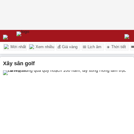
Mới nhất
Xem nhiều
💰 Giá vàng
📅 Lịch âm
☀️ Thời tiết

xây sân golf