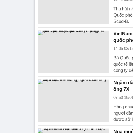
Thu hút nh
Quốc phòn
Scud-B.
VietNam 
quốc ph
14:35 02/1
Bộ Quốc p
quốc tế lầ
công ty đ
Ngắm dàn
ông 7X
07:50 18/0
Hàng chục 
người đàn
được sở 
Nga muố