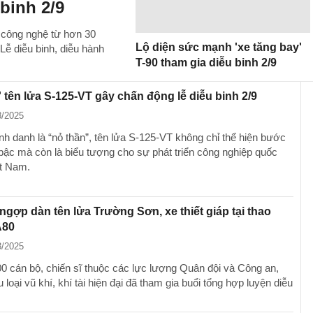
binh 2/9
p công nghệ từ hơn 30
Lộ diện sức mạnh 'xe tăng bay'
Lễ diễu binh, diễu hành
T-90 tham gia diễu binh 2/9
' tên lửa S-125-VT gây chấn động lễ diễu binh 2/9
8/2025
 danh là “nỏ thần”, tên lửa S-125-VT không chỉ thể hiện bước
 bậc mà còn là biểu tượng cho sự phát triển công nghiệp quốc
t Nam.
gợp dàn tên lửa Trường Sơn, xe thiết giáp tại thao
A80
8/2025
0 cán bộ, chiến sĩ thuộc các lực lượng Quân đội và Công an,
 loại vũ khí, khí tài hiện đại đã tham gia buổi tổng hợp luyện diễu