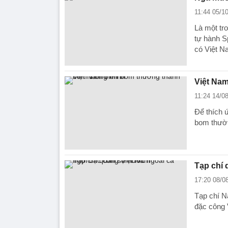
11:44 05/1
Là một tr
tự hành S
có Việt N
Việt Na
11:24 14/0
Để thích 
bom thườn
Tạp chí 
17:20 08/0
Tạp chí Na
đặc công V