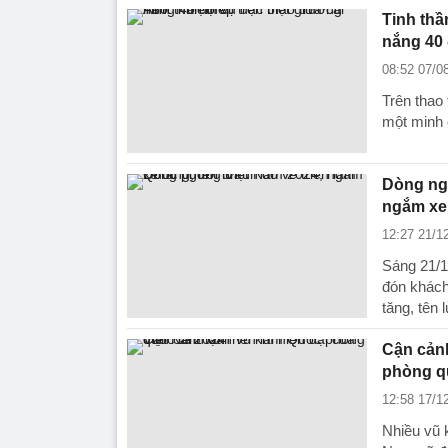
Tinh thầ
nắng 40
08:52 07/0
Trên thao 
một minh 
Dòng ngư
ngắm xe 
12:27 21/1
Sáng 21/1
đón khách
tăng, tên 
Cận cảnh
phòng q
12:58 17/1
Nhiều vũ k