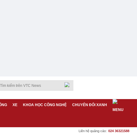
ỐNG
XE
KHOA HỌC CÔNG NGHỆ
CHUYỂN ĐỔI XANH
Liên hệ quảng cáo:
024 36321588