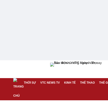
THỜI SỰ
VTC NEWS TV
KINH TẾ
THỂ THAO
THẾ G