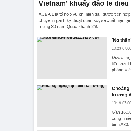
Vietnam’ khuấy đảo lễ diễu 
XCB-01 là tổ hợp vũ khí hiện đại, được tích hợ
chuyên ngành kỹ thuật quân sự, sẽ xuất hiện tại 
mừng 80 năm Quốc khánh 2/9.
'Nỏ thần
10:23 07/0
Được mệnh
tiến vượt
phòng Việ
Choáng n
trường 
10:19 07/0
Gần 16.00
cùng nhiều
binh A80.