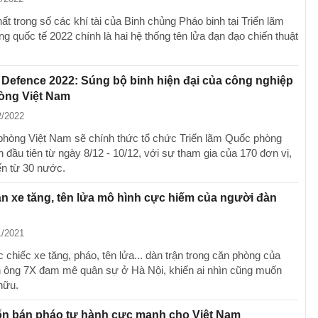
ất trong số các khí tài của Binh chủng Pháo binh tại Triển lãm
g quốc tế 2022 chính là hai hệ thống tên lửa đạn đạo chiến thuật
Defence 2022: Súng bộ binh hiện đại của công nghiệp
òng Việt Nam
2/2022
hòng Việt Nam sẽ chính thức tổ chức Triển lãm Quốc phòng
n đầu tiên từ ngày 8/12 - 10/12, với sự tham gia của 170 đơn vị,
ến từ 30 nước.
 xe tăng, tên lửa mô hình cực hiếm của người đàn
1/2021
chiếc xe tăng, pháo, tên lửa... dàn trận trong căn phòng của
 ông 7X đam mê quân sự ở Hà Nội, khiến ai nhìn cũng muốn
hữu.
n bán pháo tự hành cực mạnh cho Việt Nam