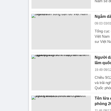
Nam sẽ đư
Ngắm dà
09:03 03/0
Tổng cục 
Việt Nam 
sư Việt N
Người d
lãm quố
19:49 09/1
Chiều 9/1
và trải n
Quốc phòn
Tên lửa 
phòng 2
11:46 08/1