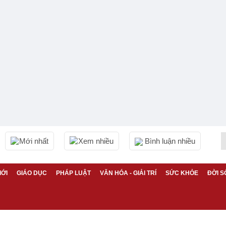
Mới nhất
Xem nhiều
Bình luận nhiều
IỚI
GIÁO DỤC
PHÁP LUẬT
VĂN HÓA - GIẢI TRÍ
SỨC KHỎE
ĐỜI S