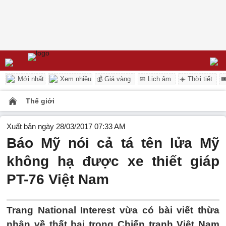
Mới nhất
Xem nhiều
💰 Giá vàng
📅 Lịch âm
☀️ Thời tiết

Thế giới
Xuất bản ngày 28/03/2017 07:33 AM
Báo Mỹ nói cả tá tên lửa Mỹ
không hạ được xe thiết giáp
PT-76 Việt Nam
Trang National Interest vừa có bài viết thừa
nhận về thất bại trong Chiến tranh Việt Nam