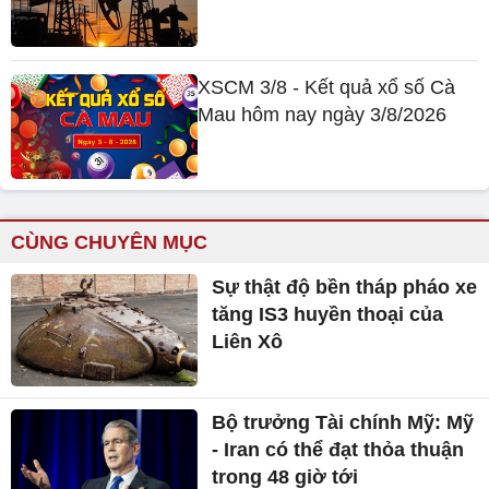
XSCM 3/8 - Kết quả xổ số Cà
Mau hôm nay ngày 3/8/2026
CÙNG CHUYÊN MỤC
Sự thật độ bền tháp pháo xe
tăng IS3 huyền thoại của
Liên Xô
Bộ trưởng Tài chính Mỹ: Mỹ
- Iran có thể đạt thỏa thuận
trong 48 giờ tới