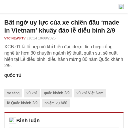
Bất ngờ uy lực của xe chiến đấu ‘made
in Vietnam’ khuấy đảo lễ diễu binh 2/9
16:14 10/08/2025
VTC NEWS TV
XCB-01 là tổ hợp vũ khí hiện đại, được tích hợp công
nghệ từ hơn 30 chuyên ngành kỹ thuật quân sự, sẽ xuất
hiện tại Lễ diễu binh, diễu hành mừng 80 năm Quốc khánh
2/9.
QUỐC TÚ
xe tăng
vũ khí
quốc khánh 2/9
vũ khí Việt Nam
lễ Quốc khánh 2/9
nhiệm vụ A80
Bình luận