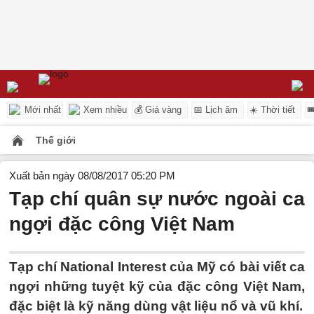
Mới nhất
Xem nhiều
💰 Giá vàng
📅 Lịch âm
☀️ Thời tiết

Thế giới
Xuất bản ngày 08/08/2017 05:20 PM
Tạp chí quân sự nước ngoài ca
ngợi đặc công Việt Nam
Tạp chí National Interest của Mỹ có bài viết ca
ngợi những tuyệt kỹ của đặc công Việt Nam,
đặc biệt là kỹ năng dùng vật liệu nổ và vũ khí.