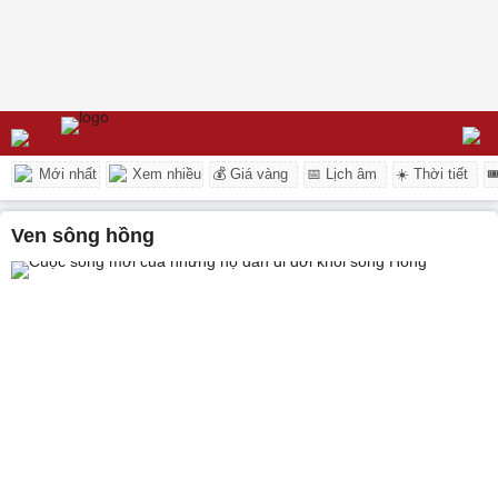
Mới nhất
Xem nhiều
💰 Giá vàng
📅 Lịch âm
☀️ Thời tiết

ven sông hồng