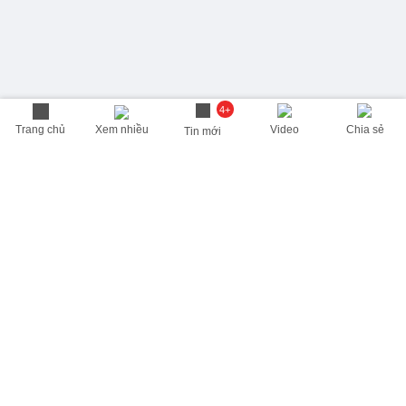
4+
Trang chủ
Xem nhiều
Video
Chia sẻ
Tin mới
THÔNG TIN HỮU ÍCH