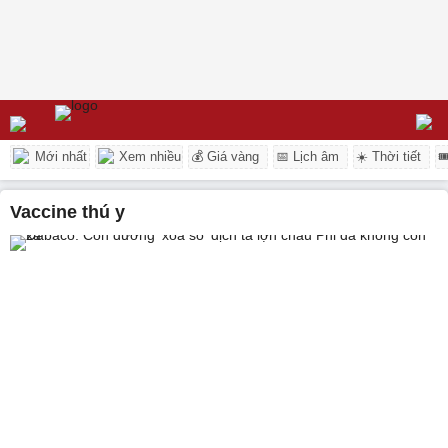
Mới nhất
Xem nhiều
💰 Giá vàng
📅 Lịch âm
☀️ Thời tiết

vaccine thú y