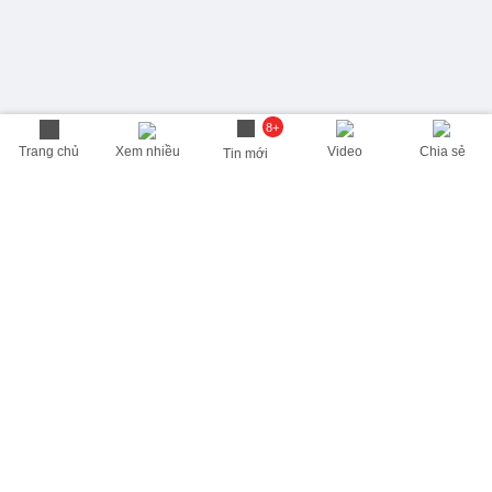
8+
Trang chủ
Xem nhiều
Video
Chia sẻ
Tin mới
THÔNG TIN HỮU ÍCH