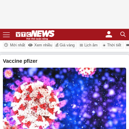
Mới nhất
Xem nhiều
💰 Giá vàng
📅 Lịch âm
☀️ Thời tiết

vaccine pfizer