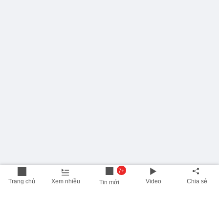
7+
Trang chủ
Xem nhiều
Video
Chia sẻ
Tin mới