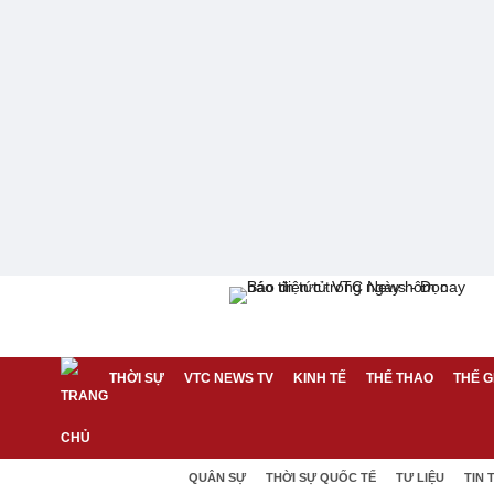
THỜI SỰ
VTC NEWS TV
KINH TẾ
THỂ THAO
THẾ G
QUÂN SỰ
THỜI SỰ QUỐC TẾ
TƯ LIỆU
TIN 