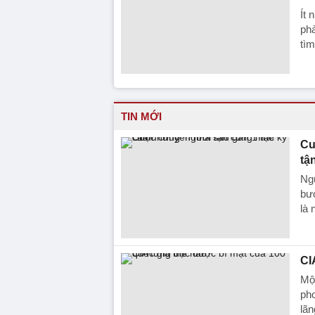
Ít 
phà
tì
TIN MỚI
Cu
tậ
Ngư
bướ
là 
CI
Một
ph
lãn