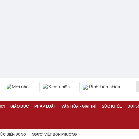
Mới nhất
Xem nhiều
Bình luận nhiều
IỚI
GIÁO DỤC
PHÁP LUẬT
VĂN HÓA - GIẢI TRÍ
SỨC KHỎE
ĐỜI S
TỨC BIỂN ĐÔNG
NGƯỜI VIỆT BỐN PHƯƠNG