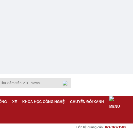
ỐNG
XE
KHOA HỌC CÔNG NGHỆ
CHUYỂN ĐỔI XANH
Liên hệ quảng cáo:
024 36321588