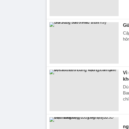
Gi
Cập
hô
Vì
kh
Dù 
Ban
chí
ng