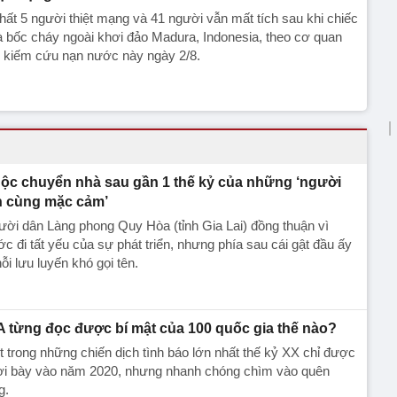
nhất 5 người thiệt mạng và 41 người vẫn mất tích sau khi chiếc
 bốc cháy ngoài khơi đảo Madura, Indonesia, theo cơ quan
m kiếm cứu nạn nước này ngày 2/8.
ộc chuyển nhà sau gần 1 thế kỷ của những ‘người
n cùng mặc cảm’
ời dân Làng phong Quy Hòa (tỉnh Gia Lai) đồng thuận vì
c đi tất yếu của sự phát triển, nhưng phía sau cái gật đầu ấy
nỗi lưu luyến khó gọi tên.
A từng đọc được bí mật của 100 quốc gia thế nào?
 trong những chiến dịch tình báo lớn nhất thế kỷ XX chỉ được
ơi bày vào năm 2020, nhưng nhanh chóng chìm vào quên
g.