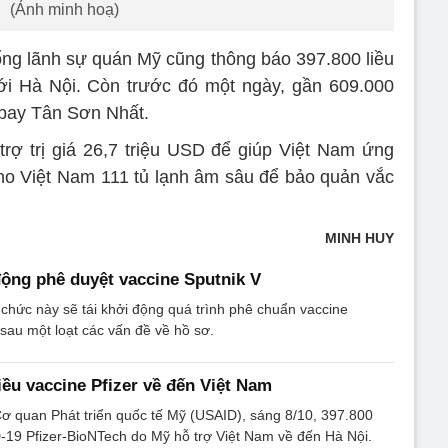
(Ảnh minh hoạ)
ổng lãnh sự quán Mỹ cũng thông báo 397.800 liều
tới Hà Nội. Còn trước đó một ngày, gần 609.000
 bay Tân Sơn Nhất.
rợ trị giá 26,7 triệu USD để giúp Việt Nam ứng
cho Việt Nam 111 tủ lạnh âm sâu để bảo quản vắc
MINH HUY
ộng phê duyệt vaccine Sputnik V
hức này sẽ tái khởi động quá trình phê chuẩn vaccine
sau một loạt các vấn đề về hồ sơ.
iều vaccine Pfizer về đến Việt Nam
Cơ quan Phát triển quốc tế Mỹ (USAID), sáng 8/10, 397.800
-19 Pfizer-BioNTech do Mỹ hỗ trợ Việt Nam về đến Hà Nội.