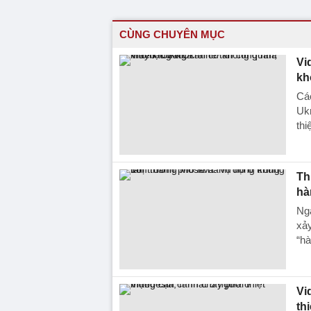
CÙNG CHUYÊN MỤC
Vi
kh
Cá
Ukr
thi
Th
hà
Ngà
xảy
“hà
Vi
th