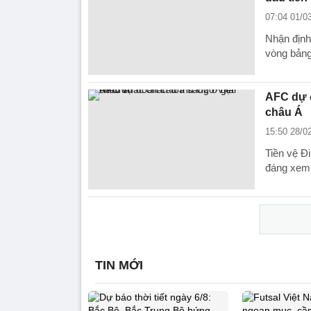
07:04 01/0
Nhận định
vòng bảng
AFC dự đ
châu Á
15:50 28/0
Tiền vệ Đ
đáng xem
TIN MỚI