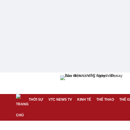
THỜI SỰ
VTC NEWS TV
KINH TẾ
THỂ THAO
THẾ G