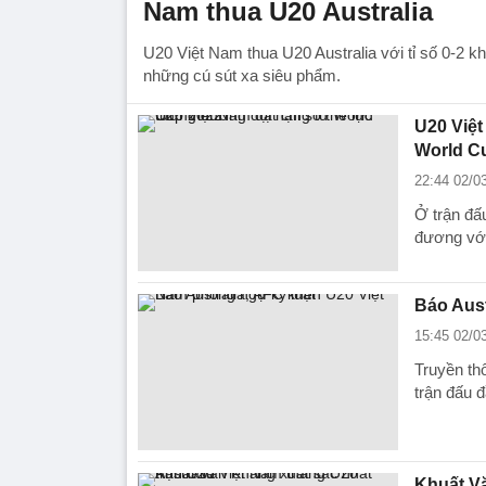
Nam thua U20 Australia
U20 Việt Nam thua U20 Australia với tỉ số 0-2 khi
những cú sút xa siêu phẩm.
U20 Việt
World C
22:44 02/0
Ở trận đấ
đương với
Báo Aust
15:45 02/0
Truyền th
trận đấu 
Khuất Vă