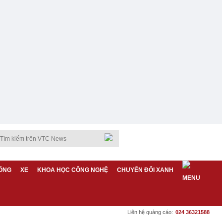
ỐNG
XE
KHOA HỌC CÔNG NGHỆ
CHUYỂN ĐỔI XANH
Liên hệ quảng cáo:
024 36321588