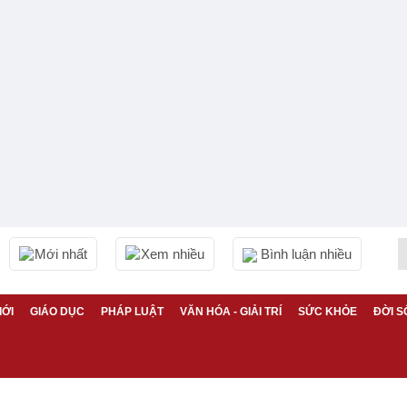
Mới nhất
Xem nhiều
Bình luận nhiều
IỚI
GIÁO DỤC
PHÁP LUẬT
VĂN HÓA - GIẢI TRÍ
SỨC KHỎE
ĐỜI S