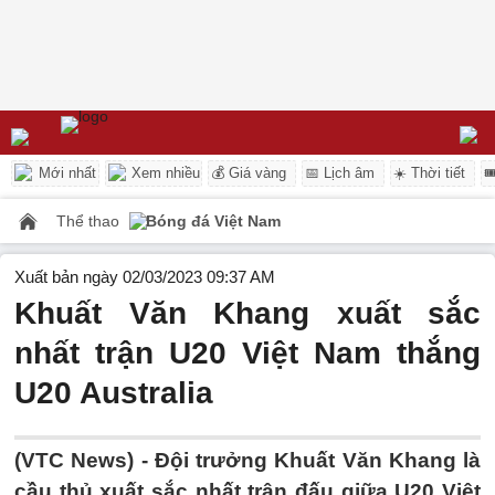
Mới nhất
Xem nhiều
💰 Giá vàng
📅 Lịch âm
☀️ Thời tiết

Thể thao
Bóng đá Việt Nam
Xuất bản ngày 02/03/2023 09:37 AM
Khuất Văn Khang xuất sắc
nhất trận U20 Việt Nam thắng
U20 Australia
(VTC News) -
Đội trưởng Khuất Văn Khang là
cầu thủ xuất sắc nhất trận đấu giữa U20 Việt