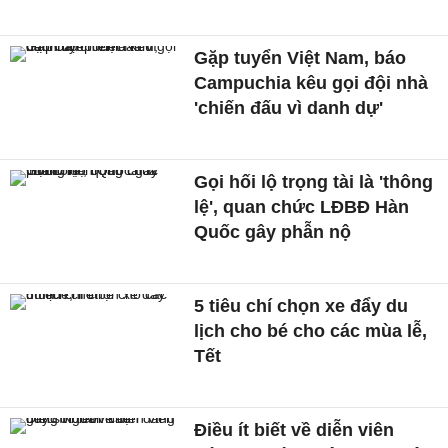
Gặp tuyển Việt Nam, báo
Campuchia kêu gọi đội nhà
'chiến đấu vì danh dự'
Gọi hối lộ trọng tài là 'thông
lệ', quan chức LĐBĐ Hàn
Quốc gây phẫn nộ
5 tiêu chí chọn xe đẩy du
lịch cho bé cho các mùa lễ,
Tết
Điều ít biết về diễn viên