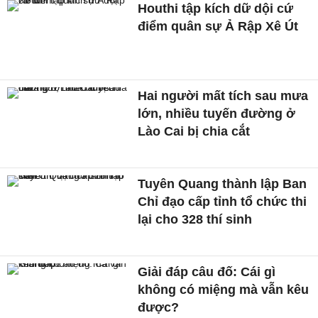
Houthi tập kích dữ dội cứ
điểm quân sự Ả Rập Xê Út
Hai người mất tích sau mưa
lớn, nhiều tuyến đường ở
Lào Cai bị chia cắt
Tuyên Quang thành lập Ban
Chỉ đạo cấp tỉnh tổ chức thi
lại cho 328 thí sinh
Giải đáp câu đố: Cái gì
không có miệng mà vẫn kêu
được?