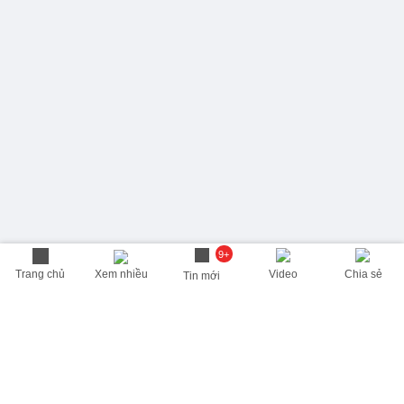
9+
Trang chủ
Xem nhiều
Video
Chia sẻ
Tin mới