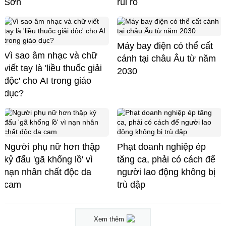
Sơn
rủi ro
Máy bay điện có thể cất
Vì sao âm nhạc và chữ
cánh tại châu Âu từ năm
viết tay là 'liều thuốc giải
2030
độc' cho AI trong giáo
dục?
Người phụ nữ hơn thập
Phạt doanh nghiệp ép
kỷ đấu 'gã khổng lồ' vì
tăng ca, phải có cách để
nạn nhân chất độc da
người lao động không bị
cam
trù dập
Xem thêm