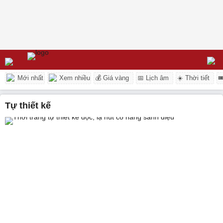
Mới nhất
Xem nhiều
💰 Giá vàng
📅 Lịch âm
☀️ Thời tiết

tự thiết kế