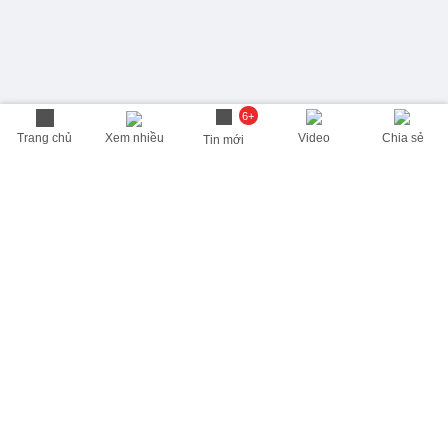
6+
Trang chủ
Xem nhiều
Video
Chia sẻ
Tin mới
THÔNG TIN HỮU ÍCH