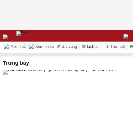
Mới nhất
Xem nhiều
💰 Giá vàng
📅 Lịch âm
☀️ Thời tiết

trưng bày