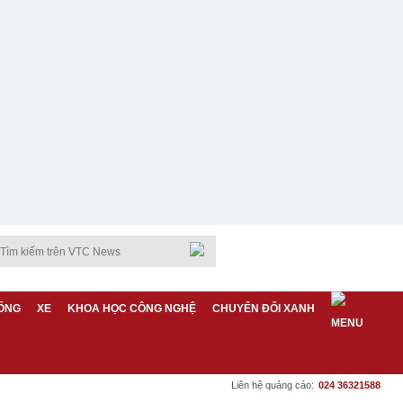
ỐNG
XE
KHOA HỌC CÔNG NGHỆ
CHUYỂN ĐỔI XANH
Liên hệ quảng cáo:
024 36321588