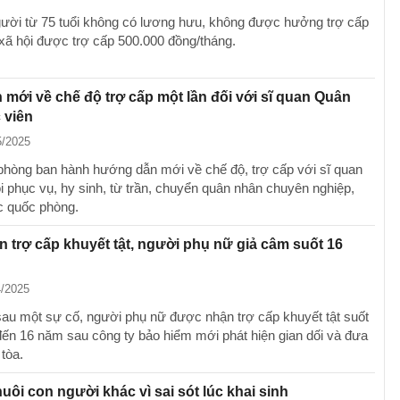
gười từ 75 tuổi không có lương hưu, không được hưởng trợ cấp
xã hội được trợ cấp 500.000 đồng/tháng.
 mới về chế độ trợ cấp một lần đối với sĩ quan Quân
 viên
5/2025
hòng ban hành hướng dẫn mới về chế độ, trợ cấp với sĩ quan
ôi phục vụ, hy sinh, từ trần, chuyển quân nhân chuyên nghiệp,
 quốc phòng.
n trợ cấp khuyết tật, người phụ nữ giả câm suốt 16
4/2025
au một sự cố, người phụ nữ được nhận trợ cấp khuyết tật suốt
 đến 16 năm sau công ty bảo hiểm mới phát hiện gian dối và đưa
 tòa.
uôi con người khác vì sai sót lúc khai sinh