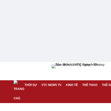
THỜI SỰ
VTC NEWS TV
KINH TẾ
THỂ THAO
THẾ G