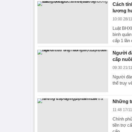
Cách tí
lương hư
10:00 28/1
Luật BHXH
bình quân
cấp 1 lần
Người đà
cấp nuôi
09:30 21/1
Người đàn
thể truy v
Những tr
11:48 17/1
Chính phủ
tiền trợ c
cấp.