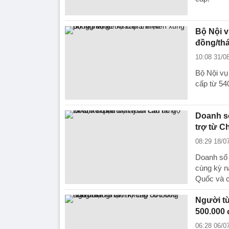
Bộ Nội v
đồng/th
10:08 31/0
Bộ Nội vụ
cấp từ 54
Doanh số
trợ từ C
08:29 18/0
Doanh số 
cùng kỳ n
Quốc và 
Người từ
500.000
06:28 06/0