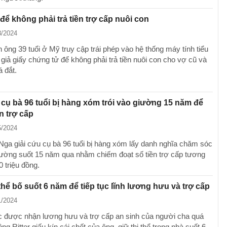
 để không phải trả tiền trợ cấp nuôi con
8/2024
 ông 39 tuổi ở Mỹ truy cập trái phép vào hệ thống máy tính tiểu
giả giấy chứng tử để không phải trả tiền nuôi con cho vợ cũ và
á đắt.
 cụ bà 96 tuổi bị hàng xóm trói vào giường 15 năm để
n trợ cấp
5/2024
Nga giải cứu cụ bà 96 tuổi bị hàng xóm lấy danh nghĩa chăm sóc
giường suốt 15 năm qua nhằm chiếm đoạt số tiền trợ cấp tương
 triệu đồng.
 thể bố suốt 6 năm để tiếp tục lĩnh lương hưu và trợ cấp
1/2024
ục được nhận lương hưu và trợ cấp an sinh của người cha quá
ng Ritter giấu kín cái chết của ông, giữ thi thể trong nhà suốt 6