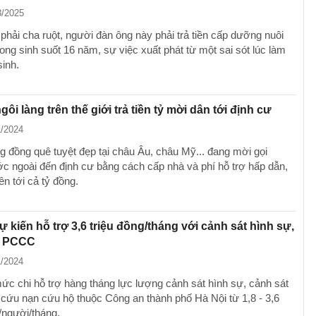
3/2025
phải cha ruột, người đàn ông này phải trả tiền cấp dưỡng nuôi
ong sinh suốt 16 năm, sự việc xuất phát từ một sai sót lúc làm
sinh.
ôi làng trên thế giới trả tiền tỷ mời dân tới định cư
1/2024
g đồng quê tuyệt đẹp tại châu Âu, châu Mỹ... đang mời gọi
c ngoài đến định cư bằng cách cấp nhà và phí hỗ trợ hấp dẫn,
ên tới cả tỷ đồng.
ự kiến hỗ trợ 3,6 triệu đồng/tháng với cảnh sát hình sự,
t PCCC
1/2024
ức chi hỗ trợ hàng tháng lực lượng cảnh sát hình sự, cảnh sát
ứu nạn cứu hộ thuộc Công an thành phố Hà Nội từ 1,8 - 3,6
/người/tháng.