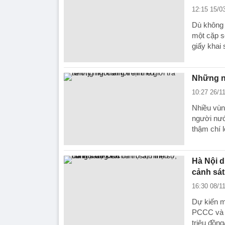
12:15 15/0
Dù không 
một cặp s
giấy khai 
Những ng
10:27 26/1
Nhiều vùn
người nướ
thậm chí l
Hà Nội d
cảnh sá
16:30 08/1
Dự kiến m
PCCC và c
triệu đồng