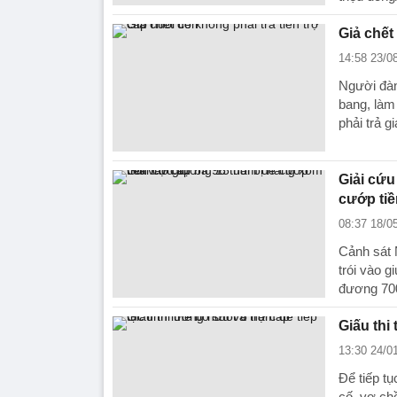
Giả chết
14:58 23/0
Người đàn
bang, làm 
phải trả gi
Giải cứu
cướp tiề
08:37 18/0
Cảnh sát 
trói vào 
đương 700
Giấu thi
13:30 24/0
Để tiếp t
cố, vợ chồ