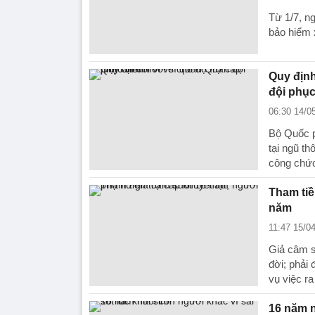
Từ 1/7, n
bảo hiểm 
Quy định
đội phục
06:30 14/0
Bộ Quốc p
tại ngũ th
công chức
Tham tiề
năm
11:47 15/0
Giả câm s
đời; phải
vụ việc ra
16 năm n