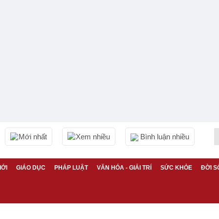
Mới nhất
Xem nhiều
Bình luận nhiều
IỚI
GIÁO DỤC
PHÁP LUẬT
VĂN HÓA - GIẢI TRÍ
SỨC KHỎE
ĐỜI S