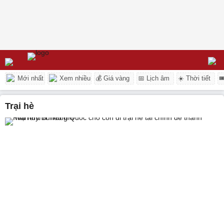
Mới nhất
Xem nhiều
💰 Giá vàng
📅 Lịch âm
☀️ Thời tiết

trại hè