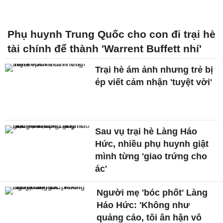
Phụ huynh Trung Quốc cho con đi trại hè
tài chính để thành 'Warrent Buffett nhí'
Trại hè ám ảnh nhưng trẻ bị
ép viết cảm nhận 'tuyệt vời'
Sau vụ trại hè Làng Háo
Hức, nhiều phụ huynh giật
mình từng 'giao trứng cho
ác'
Người mẹ 'bóc phốt' Làng
Háo Hức: 'Không như
quảng cáo, tôi ân hận vô