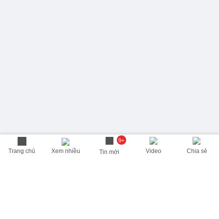
9+
Trang chủ
Xem nhiều
Video
Chia sẻ
Tin mới