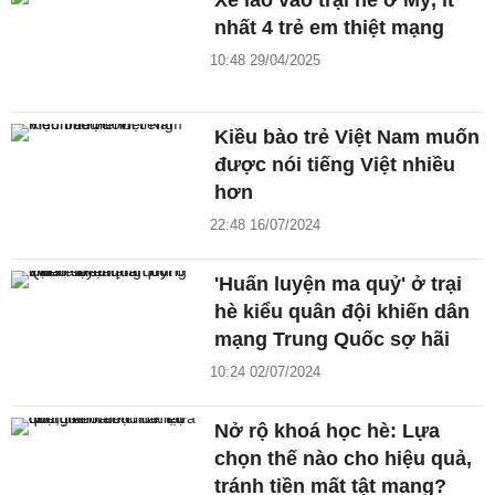
Xe lao vào trại hè ở Mỹ, ít
nhất 4 trẻ em thiệt mạng
10:48 29/04/2025
Kiều bào trẻ Việt Nam muốn
được nói tiếng Việt nhiều
hơn
22:48 16/07/2024
'Huấn luyện ma quỷ' ở trại
hè kiểu quân đội khiến dân
mạng Trung Quốc sợ hãi
10:24 02/07/2024
Nở rộ khoá học hè: Lựa
chọn thế nào cho hiệu quả,
tránh tiền mất tật mang?