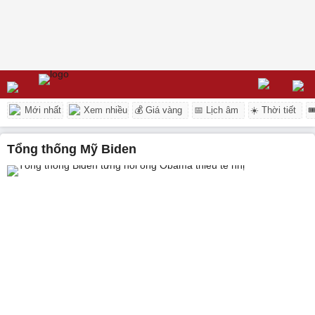
Mới nhất
Xem nhiều
💰 Giá vàng
📅 Lịch âm
☀️ Thời tiết

Tổng thống Mỹ Biden