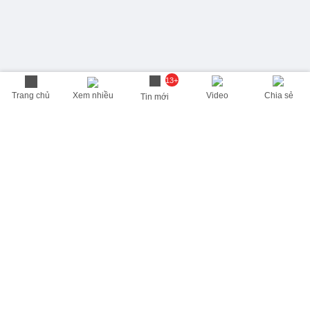
13+
Trang chủ
Xem nhiều
Video
Chia sẻ
Tin mới
THÔNG TIN HỮU ÍCH