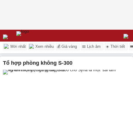
Mới nhất
Xem nhiều
💰 Giá vàng
📅 Lịch âm
☀️ Thời tiết

tổ hợp phòng không S-300