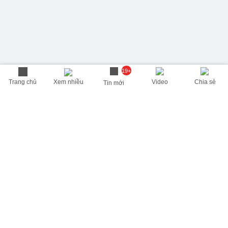
19+
Trang chủ
Xem nhiều
Video
Chia sẻ
Tin mới