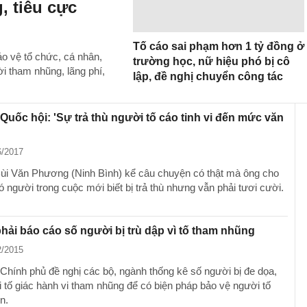
, tiêu cực
Tố cáo sai phạm hơn 1 tỷ đồng ở
ảo vệ tổ chức, cá nhân,
trường học, nữ hiệu phó bị cô
ời tham nhũng, lãng phí,
lập, đề nghị chuyển công tác
 Quốc hội: 'Sự trả thù người tố cáo tinh vi đến mức văn
6/2017
Bùi Văn Phương (Ninh Bình) kể câu chuyện có thật mà ông cho
ó người trong cuộc mới biết bị trả thù nhưng vẫn phải tươi cười.
hải báo cáo số người bị trù dập vì tố tham nhũng
2/2015
 Chính phủ đề nghị các bộ, ngành thống kê số người bị đe dọa,
i tố giác hành vi tham nhũng để có biện pháp bảo vệ người tố
n.