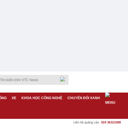
ỐNG
XE
KHOA HỌC CÔNG NGHỆ
CHUYỂN ĐỔI XANH
Liên hệ quảng cáo:
024 36321588