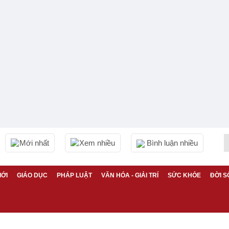
Mới nhất
Xem nhiều
Bình luận nhiều
IỚI
GIÁO DỤC
PHÁP LUẬT
VĂN HÓA - GIẢI TRÍ
SỨC KHỎE
ĐỜI S