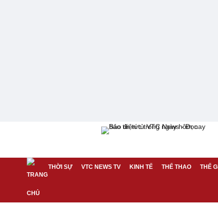
THỜI SỰ
VTC NEWS TV
KINH TẾ
THỂ THAO
THẾ G