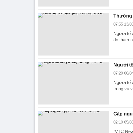
Thưởng 
07:55 13/0
Người tố 
do tham nh
Người t
07:20 06/0
Người tố 
trong vụ 
Gặp ngườ
02:10 05/0
(VTC New