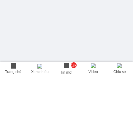
12+
Trang chủ
Xem nhiều
Video
Chia sẻ
Tin mới