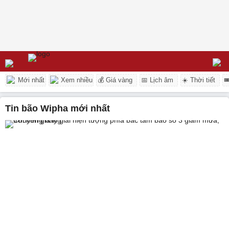
Mới nhất
Xem nhiều
💰 Giá vàng
📅 Lịch âm
☀️ Thời tiết

tin bão Wipha mới nhất