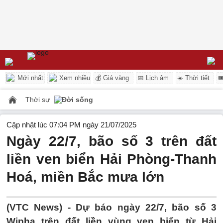
Mới nhất
Xem nhiều
💰 Giá vàng
📅 Lịch âm
☀️ Thời tiết

Thời sự
Đời sống
Cập nhật lúc 07:04 PM ngày 21/07/2025
Ngày 22/7, bão số 3 trên đất
liền ven biển Hải Phòng-Thanh
Hoá, miền Bắc mưa lớn
(VTC News) -
Dự báo ngày 22/7, bão số 3
Wipha trên đất liền vùng ven biển từ Hải