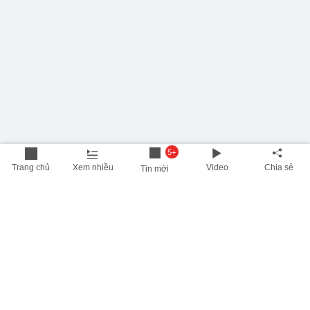
5+
Trang chủ
Xem nhiều
Video
Chia sẻ
Tin mới