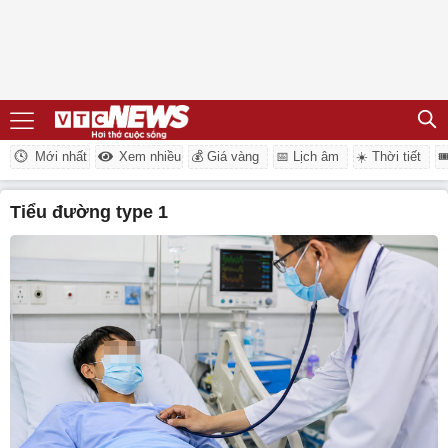
Mới nhất
Xem nhiều
💰 Giá vàng
📅 Lịch âm
☀️ Thời tiết

tiểu đường type 1