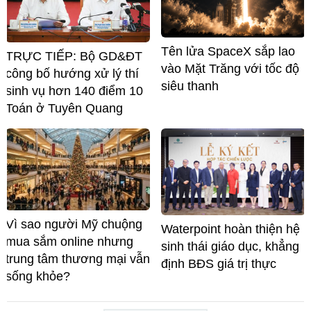
Tên lửa SpaceX sắp lao
TRỰC TIẾP: Bộ GD&ĐT
vào Mặt Trăng với tốc độ
công bố hướng xử lý thí
siêu thanh
sinh vụ hơn 140 điểm 10
Toán ở Tuyên Quang
Vì sao người Mỹ chuộng
Waterpoint hoàn thiện hệ
mua sắm online nhưng
sinh thái giáo dục, khẳng
trung tâm thương mại vẫn
định BĐS giá trị thực
sống khỏe?