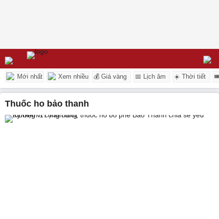
Mới nhất
Xem nhiều
💰 Giá vàng
📅 Lịch âm
☀️ Thời tiết

thuốc ho bảo thanh