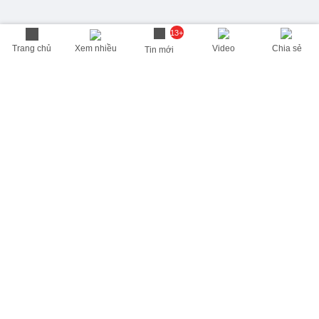
13+
Trang chủ
Xem nhiều
Video
Chia sẻ
Tin mới
THÔNG TIN HỮU ÍCH
Cập nhật nhanh các thông tin được quan tâm mỗi ngày
Lịch âm hôm nay