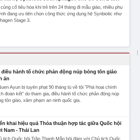
củng cố tiêu hóa khi trẻ trên 24 tháng đi mẫu giáo, nhiều phụ
nh đang ưu tiên chọn công thức ứng dụng hệ Synbiotic như
hagen Stage 3.
̉ điều hành tổ chức phản động núp bóng tôn giáo
nh án
uen Ayun bị tuyên phạt 90 tháng tù về tội "Phá hoại chính
h đoàn kết" do tham gia, điều hành tổ chức phản động núp
g tôn giáo, xâm phạm an ninh quốc gia.
iển khai hiệu quả Thỏa thuận hợp tác giữa Quốc hội
ệt Nam - Thái Lan
ủ tịch Quốc hội Trần Thanh Mẫn hội đàm với Chủ tịch Quốc