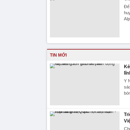
Để 
huy
Alp
TIN MỚI
Ke
lĩ
Y N
sác
bón
Tr
Vi
Ch