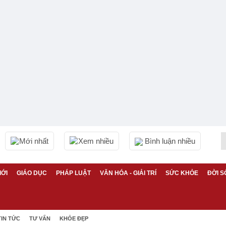
Mới nhất
Xem nhiều
Bình luận nhiều
IỚI
GIÁO DỤC
PHÁP LUẬT
VĂN HÓA - GIẢI TRÍ
SỨC KHỎE
ĐỜI S
TIN TỨC
TƯ VẤN
KHỎE ĐẸP