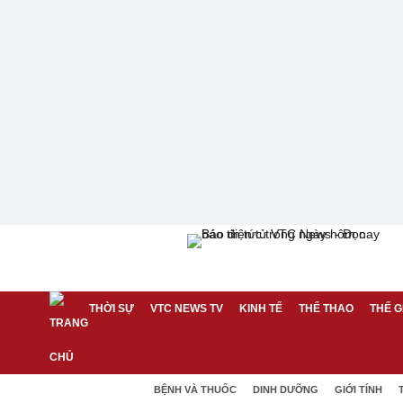
THỜI SỰ
VTC NEWS TV
KINH TẾ
THỂ THAO
THẾ G
BỆNH VÀ THUỐC
DINH DƯỠNG
GIỚI TÍNH