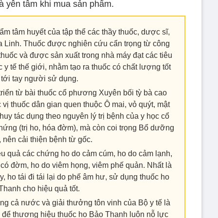
à yên tâm khi mua sản phẩm.
m tâm huyết của tập thể các thầy thuốc, dược sĩ,
 Linh. Thuốc được nghiên cứu cẩn trọng từ công
i thuốc và được sản xuất trong nhà máy đạt các tiêu
 y tế thế giới, nhằm tạo ra thuốc có chất lượng tốt
 tới tay người sử dụng.
triển từ bài thuốc cổ phương Xuyên bối tỳ bà cao
 vị thuốc dân gian quen thuộc Ô mai, vỏ quýt, mật
uy tác dụng theo nguyên lý trị bệnh của y học cổ
 chứng (trị ho, hóa đờm), mà còn coi trọng Bổ dưỡng
, nên cải thiện bệnh từ gốc.
ệu quả các chứng ho do cảm cúm, ho do cảm lạnh,
o có đờm, ho do viêm họng, viêm phế quản. Nhất là
, ho tái đi tái lại do phế âm hư, sử dụng thuốc ho
Thanh cho hiệu quả tốt.
ng cả nước và giải thưởng tôn vinh của Bộ y tế là
n để thương hiệu thuốc ho Bảo Thanh luôn nỗ lực