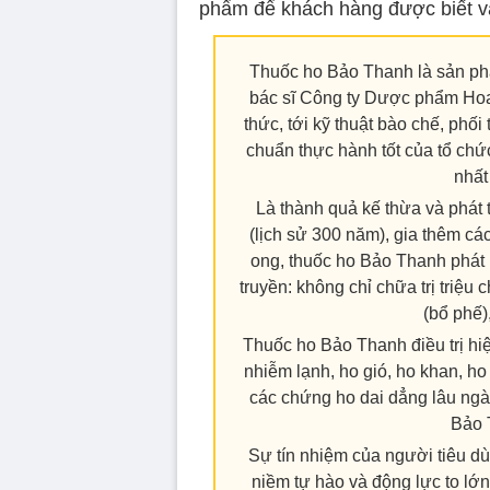
phẩm để khách hàng được biết v
Thuốc ho Bảo Thanh là sản phẩ
bác sĩ Công ty Dược phẩm Hoa
thức, tới kỹ thuật bào chế, phố
chuẩn thực hành tốt của tổ chức
nhất
Là thành quả kế thừa và phát 
(lịch sử 300 năm), gia thêm các
ong, thuốc ho Bảo Thanh phát h
truyền: không chỉ chữa trị triệu
(bổ phế)
Thuốc ho Bảo Thanh điều trị hi
nhiễm lạnh, ho gió, ho khan, h
các chứng ho dai dẳng lâu ngày
Bảo 
Sự tín nhiệm của người tiêu dù
niềm tự hào và động lực to lớ