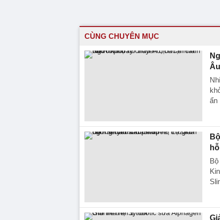
CÙNG CHUYÊN MỤC
Ng
Âu
Nhi
khỏ
ẩn 
Bộ
hỗ
Bộ
Ki
Sli
Gi