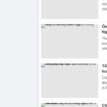
hộ
nhâ
Ôn
Ng
Th
lượ
nhi
Tổ
hu
Chi
đố
(U
Ch