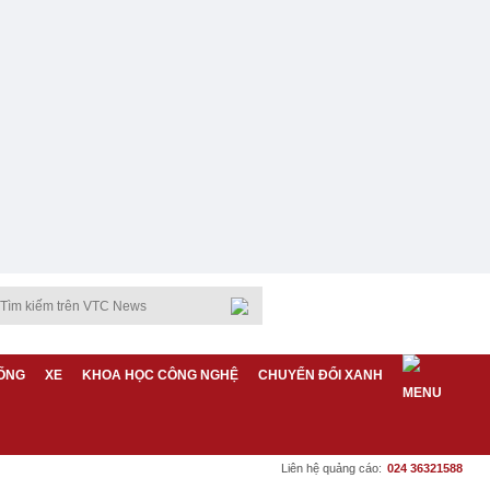
ỐNG
XE
KHOA HỌC CÔNG NGHỆ
CHUYỂN ĐỔI XANH
Liên hệ quảng cáo:
024 36321588