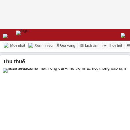
Mới nhất
Xem nhiều
💰 Giá vàng
📅 Lịch âm
☀️ Thời tiết

thu thuế