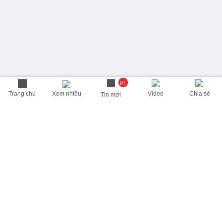
8+
Trang chủ
Xem nhiều
Video
Chia sẻ
Tin mới