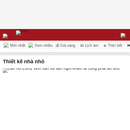
Mới nhất
Xem nhiều
💰 Giá vàng
📅 Lịch âm
☀️ Thời tiết

thiết kế nhà nhỏ