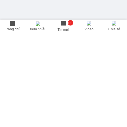
12+
Trang chủ
Xem nhiều
Video
Chia sẻ
Tin mới
THÔNG TIN HỮU ÍCH
Cập nhật nhanh các thông tin được quan tâm mỗi ngày