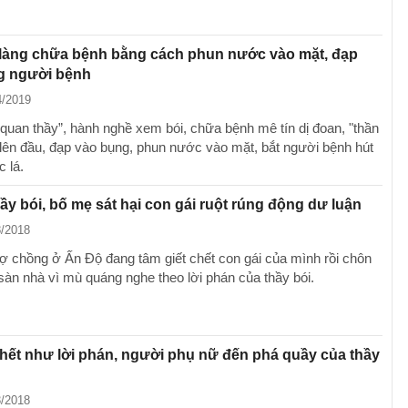
 làng chữa bệnh bằng cách phun nước vào mặt, đạp
g người bệnh
4/2019
quan thầy”, hành nghề xem bói, chữa bệnh mê tín dị đoan, "thần
y lên đầu, đạp vào bụng, phun nước vào mặt, bắt người bệnh hút
c lá.
thầy bói, bố mẹ sát hại con gái ruột rúng động dư luận
8/2018
ợ chồng ở Ấn Độ đang tâm giết chết con gái của mình rồi chôn
sàn nhà vì mù quáng nghe theo lời phán của thầy bói.
ết như lời phán, người phụ nữ đến phá quầy của thầy
3/2018