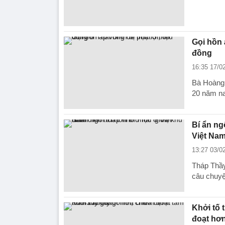
Gọi hồn 
đồng
16:35 17/0
Bà Hoàng 
20 năm na
Bí ẩn ng
Việt Na
13:27 03/0
Tháp Thầy 
câu chuyệ
Khởi tố 
đoạt hơn