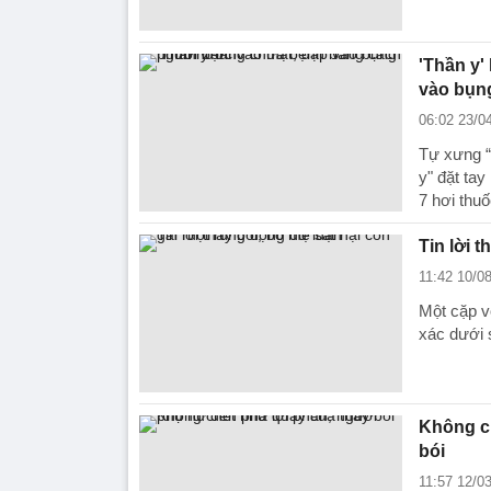
'Thần y'
vào bụn
06:02 23/0
Tự xưng “
y" đặt ta
7 hơi thuố
Tin lời 
11:42 10/0
Một cặp v
xác dưới 
Không ch
bói
11:57 12/0