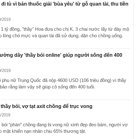
đi tù vì bán thuốc giải 'bùa yêu' từ gỗ quan tài, thu tiền
0/2019
1 tỷ đồng, "thầy" Hoa đưa cho chị K. 3 chai nước lấy từ đáy mộ
tro lông chó mực và quan tài đã sử dụng, dặn cho chồng uống.
ường dây 'thầy bói online' giúp người sống đến 400
9/2019
 phụ nữ Trung Quốc đã nộp 4600 USD (106 triệu đồng) vì thầy
 bảo rằng làm vậy sẽ giúp cô sống đến 400 tuổi.
 thầy bói, vợ tạt axit chồng để trục vong
6/2019
 bói “phán” chồng đang bị vong nữ xinh đẹp đeo bám, người vợ
ào mặt khiến nạn nhân chịu 65% thương tật.