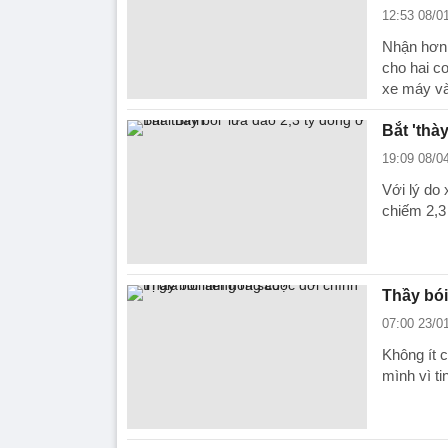
12:53 08/0
Nhận hơn 
cho hai co
xe máy và
Bắt 'thà
19:09 08/0
Với lý do 
chiếm 2,3
Thầy bói
07:00 23/0
Không ít c
mình vì ti