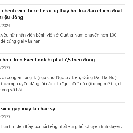
n bệnh viện bị kẻ tự xưng thầy bói lừa đảo chiếm đoạt
triệu đồng
5/2024
guyệt, nữ nhân viên bệnh viện ở Quảng Nam chuyển hơn 100
 để cúng giải vận hạn.
i hồn' trên Facebook bị phạt 7,5 triệu đồng
3/2023
với công an, ông T. (ngõ chợ Ngô Sỹ Liên, Đống Đa, Hà Nội)
thường xuyên đăng tải các clip "gọi hồn" có nội dung mê tín, dị
mạng xã hội.
 siêu gấp mấy lần bác sỹ
2/2023
Tũn tìm đến thầy bói nổi tiếng nhất vùng hỏi chuyện tình duyên.