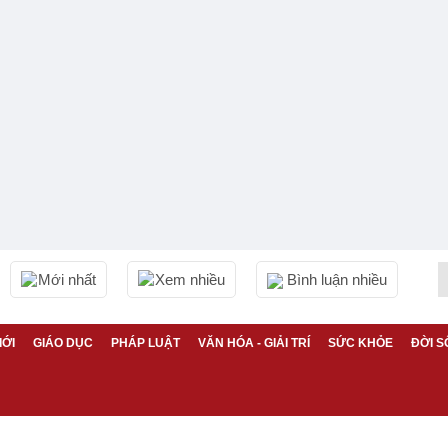
Mới nhất
Xem nhiều
Bình luận nhiều
IỚI
GIÁO DỤC
PHÁP LUẬT
VĂN HÓA - GIẢI TRÍ
SỨC KHỎE
ĐỜI S