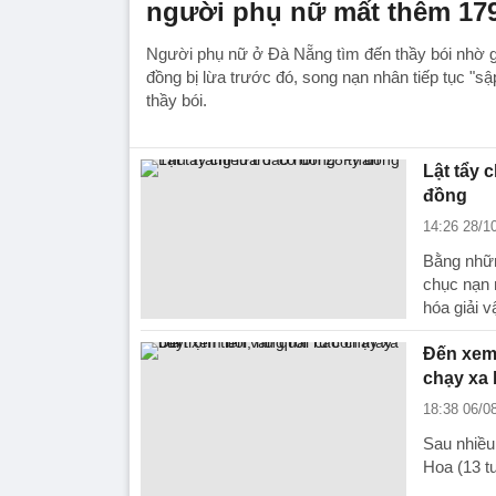
người phụ nữ mất thêm 179
Người phụ nữ ở Đà Nẵng tìm đến thầy bói nhờ gi
đồng bị lừa trước đó, song nạn nhân tiếp tục "s
thầy bói.
Lật tẩy 
đồng
14:26 28/1
Bằng nhữn
chục nạn 
hóa giải v
Đến xem 
chạy xa 
18:38 06/0
Sau nhiều 
Hoa (13 tu