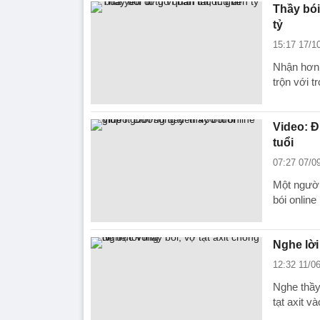
Thầy bói 
tỷ
15:17 17/1
Nhận hơn 
trộn với 
Video: Đ
tuổi
07:27 07/0
Một người
bói online
Nghe lời
12:32 11/0
Nghe thầy
tạt axit v