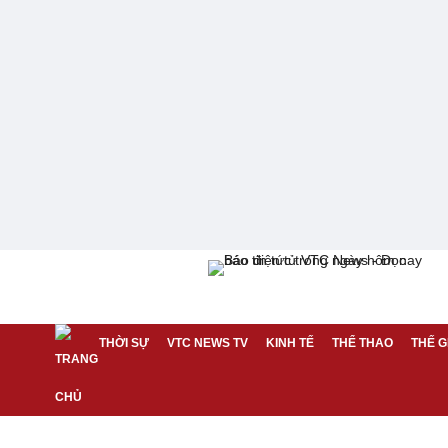
THỜI SỰ
VTC NEWS TV
KINH TẾ
THỂ THAO
THẾ G