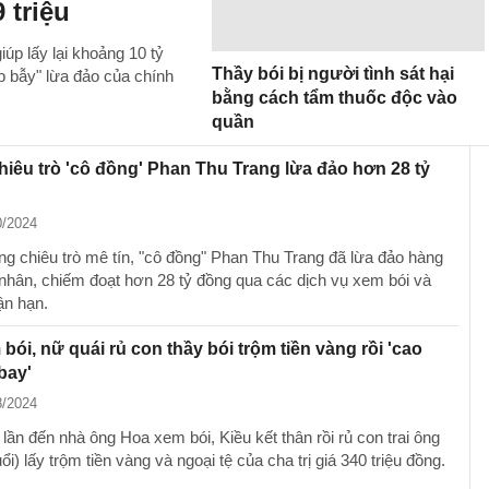
 triệu
úp lấy lại khoảng 10 tỷ
Thầy bói bị người tình sát hại
ập bẫy" lừa đảo của chính
bằng cách tẩm thuốc độc vào
quần
chiêu trò 'cô đồng' Phan Thu Trang lừa đảo hơn 28 tỷ
0/2024
g chiêu trò mê tín, "cô đồng" Phan Thu Trang đã lừa đảo hàng
nhân, chiếm đoạt hơn 28 tỷ đồng qua các dịch vụ xem bói và
ận hạn.
bói, nữ quái rủ con thầy bói trộm tiền vàng rồi 'cao
bay'
8/2024
lần đến nhà ông Hoa xem bói, Kiều kết thân rồi rủ con trai ông
ổi) lấy trộm tiền vàng và ngoại tệ của cha trị giá 340 triệu đồng.