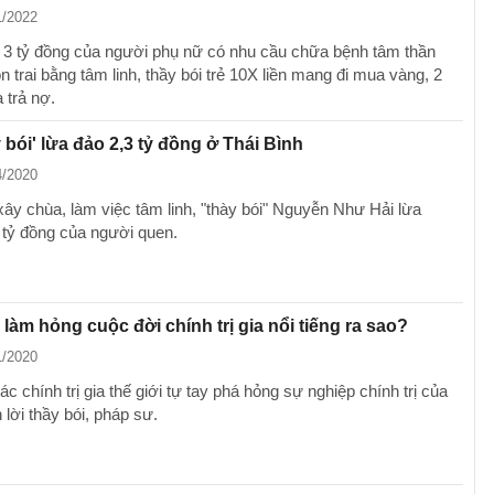
1/2022
3 tỷ đồng của người phụ nữ có nhu cầu chữa bệnh tâm thần
n trai bằng tâm linh, thầy bói trẻ 10X liền mang đi mua vàng, 2
 trả nợ.
y bói' lừa đảo 2,3 tỷ đồng ở Thái Bình
4/2020
xây chùa, làm việc tâm linh, "thày bói" Nguyễn Như Hải lừa
 tỷ đồng của người quen.
 làm hỏng cuộc đời chính trị gia nổi tiếng ra sao?
1/2020
ác chính trị gia thế giới tự tay phá hỏng sự nghiệp chính trị của
n lời thầy bói, pháp sư.