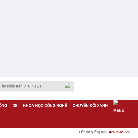
ỐNG
XE
KHOA HỌC CÔNG NGHỆ
CHUYỂN ĐỔI XANH
Liên hệ quảng cáo:
024 36321588