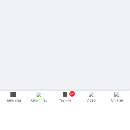
12+
Trang chủ
Xem nhiều
Video
Chia sẻ
Tin mới