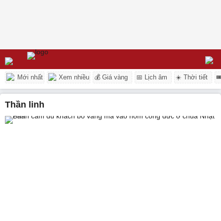
Mới nhất
Xem nhiều
💰 Giá vàng
📅 Lịch âm
☀️ Thời tiết

thần linh