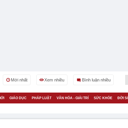
Mới nhất
Xem nhiều
Bình luận nhiều
IỚI
GIÁO DỤC
PHÁP LUẬT
VĂN HÓA - GIẢI TRÍ
SỨC KHỎE
ĐỜI S