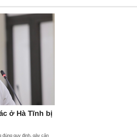
ác ở Hà Tĩnh bị
ng đúng quy định, gây cản