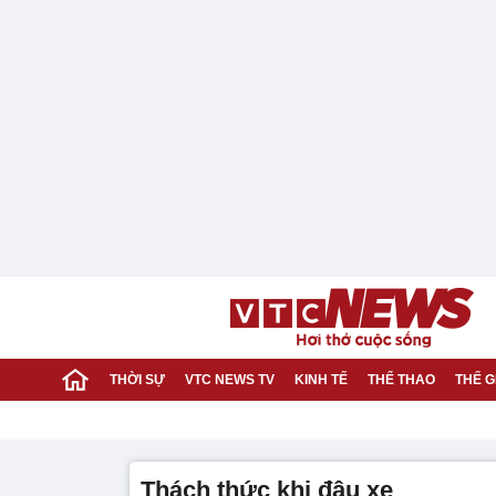
THỜI SỰ
VTC NEWS TV
KINH TẾ
THỂ THAO
THẾ G
thách thức khi đậu xe