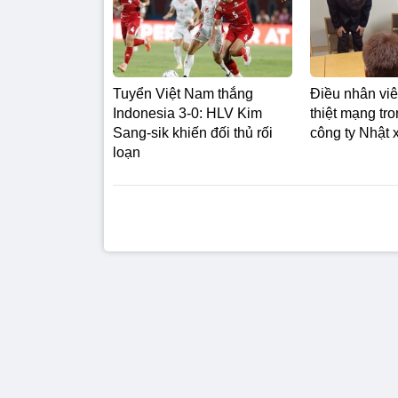
Tuyển Việt Nam thắng
Điều nhân viên
Indonesia 3-0: HLV Kim
thiệt mạng tr
Sang-sik khiến đối thủ rối
công ty Nhật x
loạn