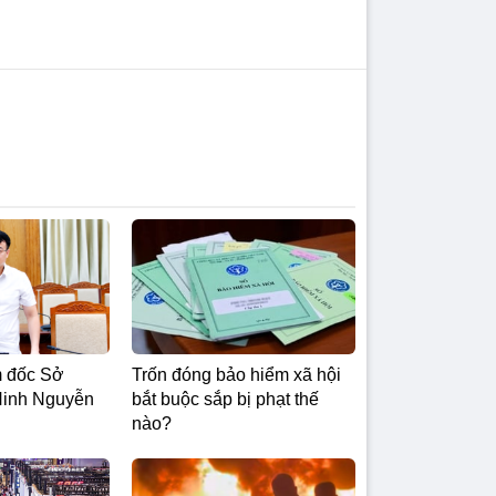
m đốc Sở
Trốn đóng bảo hiểm xã hội
inh Nguyễn
bắt buộc sắp bị phạt thế
nào?