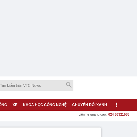
ỐNG
XE
KHOA HỌC CÔNG NGHỆ
CHUYỂN ĐỔI XANH
Liên hệ quảng cáo:
024 36321588