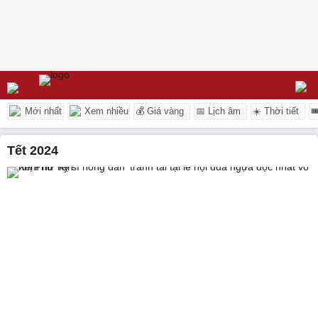
Mới nhất
Xem nhiều
💰 Giá vàng
📅 Lịch âm
☀️ Thời tiết

Tết 2024