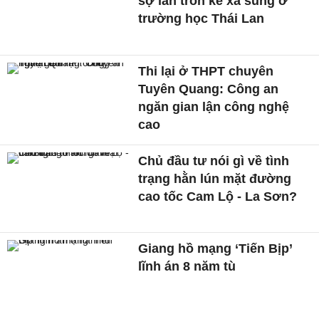
sợ lẩn trốn kẻ xả súng ở
trường học Thái Lan
Thi lại ở THPT chuyên
Tuyên Quang: Công an
ngăn gian lận công nghệ
cao
Chủ đầu tư nói gì về tình
trạng hằn lún mặt đường
cao tốc Cam Lộ - La Sơn?
Giang hồ mạng ‘Tiến Bịp’
lĩnh án 8 năm tù