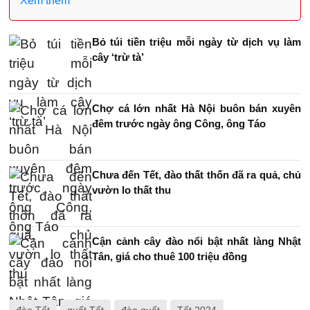
Xem thêm
Bỏ túi tiền triệu mỗi ngày từ dịch vụ làm
cây ‘trừ tà’
Chợ cá lớn nhất Hà Nội buôn bán xuyên
đêm trước ngày ông Công, ông Táo
Chưa đến Tết, đào thất thốn đã ra quả, chủ
vườn lo thất thu
Cận cảnh cây đào nổi bật nhất làng Nhật
Tân, giá cho thuê 100 triệu đồng