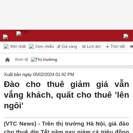
Mới nhất
Xem nhiều
💰 Giá vàng
📅 Lịch âm
☀️ Thời tiết

Kinh tế
Thị trường
Xuất bản ngày 05/02/2024 01:42 PM
Đào cho thuê giảm giá vẫn
vắng khách, quất cho thuê 'lên
ngôi'
(VTC News) -
Trên thị trường Hà Nội, giá đào
cho thuê dịp Tết năm nay giảm cả triệu đồng