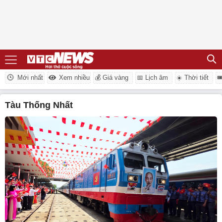
Mới nhất
Xem nhiều
💰 Giá vàng
📅 Lịch âm
☀️ Thời tiết

tàu Thống Nhất