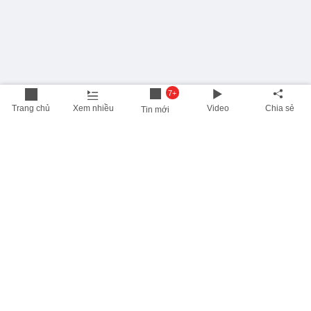
7+
Trang chủ
Xem nhiều
Video
Chia sẻ
Tin mới
THÔNG TIN HỮU ÍCH