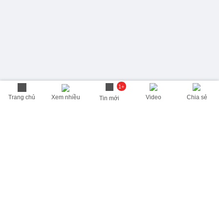
1+
Trang chủ
Xem nhiều
Video
Chia sẻ
Tin mới