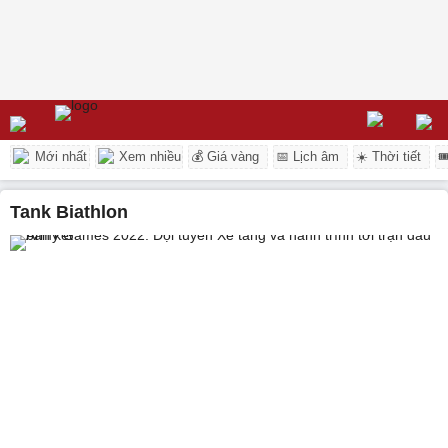
Mới nhất
Xem nhiều
💰 Giá vàng
📅 Lịch âm
☀️ Thời tiết

Tank Biathlon