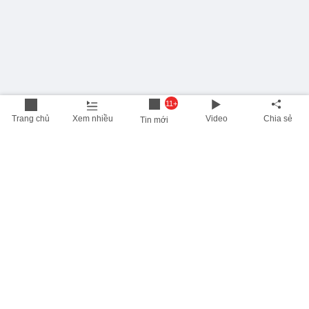
11+
Trang chủ
Xem nhiều
Video
Chia sẻ
Tin mới