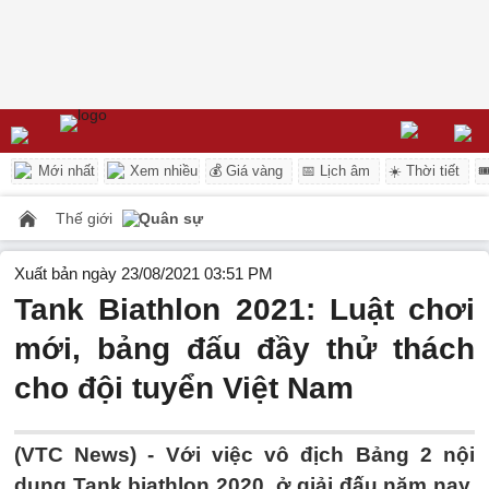
Mới nhất
Xem nhiều
💰 Giá vàng
📅 Lịch âm
☀️ Thời tiết

Thế giới
Quân sự
Xuất bản ngày 23/08/2021 03:51 PM
Tank Biathlon 2021: Luật chơi
mới, bảng đấu đầy thử thách
cho đội tuyển Việt Nam
(VTC News) -
Với việc vô địch Bảng 2 nội
dung Tank biathlon 2020, ở giải đấu năm nay,