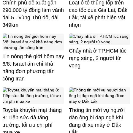
Chính phủ đề xuất gần
Loạt ô tô thủng lốp trên
290.000 tỷ đồng làm vành
cao tốc qua Gia Lai, Đắk
đai 5 - vùng Thủ đô, dài
Lắk, tài xế phát hiện vật
349km
nhọn
Cháy nhà ở TP.HCM lúc
Tin nóng thế giới hôm nay
rạng sáng, 2 người tử
6/8: Israel ám chỉ khả
vong
năng đơn phương tấn
công Iran
Toyota khuyến mại tháng
Thông tin mới vụ người
8: Tiếp sức đà tăng
đàn ông bị đạp ngã khi
trưởng, tối ưu chi phí
đang đi xe máy ở Đắk
mua xe
Lắk